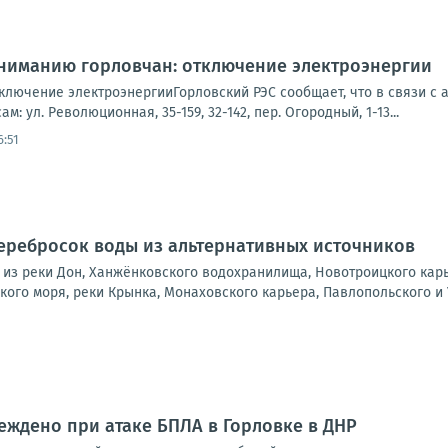
Вниманию горловчан: отключение электроэнергии
ключение электроэнергииГорловский РЭС сообщает, что в связи с 
м: ул. Революционная, 35-159, 32-142, пер. Огородный, 1-13...
6:51
перебросок воды из альтернативных источников
из реки Дон, Ханжёнковского водохранилища, Новотроицкого карь
ого моря, реки Крынка, Монаховского карьера, Павлопольского и 
ждено при атаке БПЛА в Горловке в ДНР