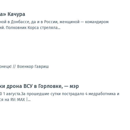
са» Качура
ной в Донбассе, да и в России, женщиной — командиром
. Полковник Корса стреляла...
онецк! //
Военкор Гавриш
и дрона ВСУ в Горловке, — мэр
0 1 августа.За прошедшие сутки пострадало 4 медработника и
на RV: MAX |...