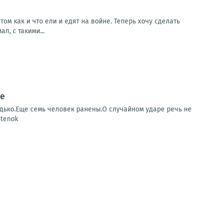
ом как и что ели и едят на войне. Теперь хочу сделать
л, с такими...
ке
дько.Еще семь человек ранены.О случайном ударе речь не
otenok