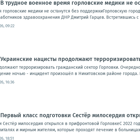
 В трудное военное время горловские медики не о
я горловские медики не останутся без поддержкиГорловскую горо
аботников здравоохранения ДНР Дмитрий Гарцев. Встретившись с 
26, 09:22
 Украинские нацисты продолжают терроризироват
должают терроризировать гражданский сектор Горловки. Очередн
ние ночью - инцидент произошёл в Никитовском районе города. К 
26, 16:36
 Первый класс подготовки Сестёр милосердия отк
и Сестёр милосердия открылся в прифронтовой ГорловкеС 2022 г
италях и мирным жителям, которые проходят лечение в больницах го
26, 18:51