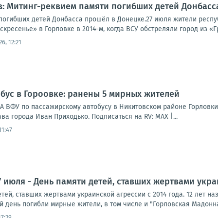
: Митинг-реквием памяти погибших детей Донбасс
погибших детей Донбасса прошёл в Донецке.27 июля жители респу
кресенье» в Горловке в 2014-м, когда ВСУ обстреляли город из «Гра
26, 12:21
обус в Гороовке: ранены 5 мирных жителей
ЛА ВФУ по пассажирскому автобусу в Никитовском районе Горловк
ва города Иван Приходько. Подписаться на RV: MAX |...
11:47
7 июля - День памяти детей, ставших жертвами укра
етей, ставших жертвами украинской агрессии с 2014 года. 12 лет на
ый день погибли мирные жители, в том числе и "Горловская Мадонна"
17:29