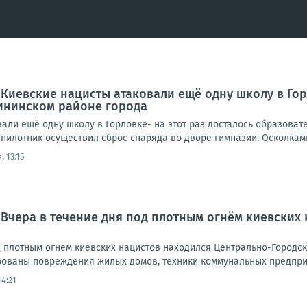
 Киевские нацисты атаковали ещё одну школу в Гор
ининском районе города
вали ещё одну школу в Горловке- на этот раз досталось образов
пилотник осуществил сброс снаряда во дворе гимназии. Осколками 
, 13:15
 Вчера в течение дня под плотным огнём киевских
д плотным огнём киевских нацистов находился Центрально-Городск
ованы повреждения жилых домов, техники коммунальных предприят
14:21