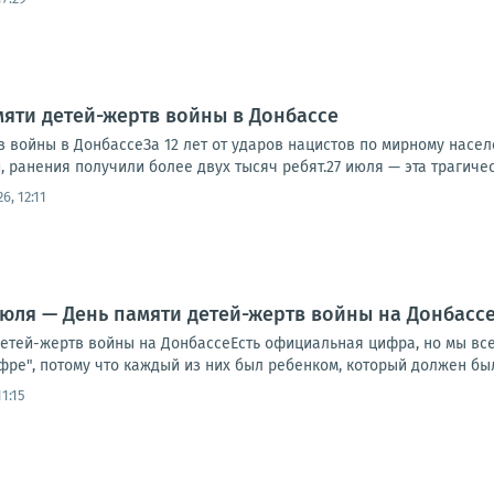
мяти детей-жертв войны в Донбассе
в войны в ДонбассеЗа 12 лет от ударов нацистов по мирному насе
, ранения получили более двух тысяч ребят.27 июля — эта трагическ
26, 12:11
июля — День памяти детей-жертв войны на Донбасс
детей-жертв войны на ДонбассеЕсть официальная цифра, но мы вс
ифре", потому что каждый из них был ребенком, который должен был
11:15