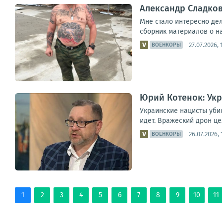
Александр Сладков
Мне стало интересно дел
сборник материалов о нак
27.07.2026, 
ВОЕНКОРЫ
Юрий Котенок: Укр
Украинские нацисты уби
идет. Вражеский дрон ц
26.07.2026, 
ВОЕНКОРЫ
1
2
3
4
5
6
7
8
9
10
11