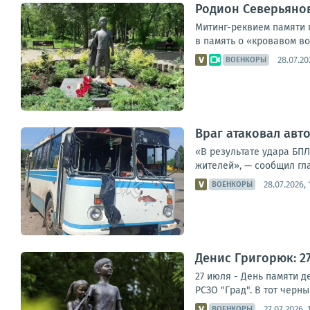
Родион Северьянов
Митинг-реквием памяти 
в память о «кровавом вос
28.07.20
ВОЕНКОРЫ
Враг атаковал авт
«В результате удара БП
жителей», — сообщил гла
28.07.2026, 
ВОЕНКОРЫ
Денис Григорюк: 2
27 июля - День памяти д
РСЗО "Град". В тот черн
27.07.2026, 
ВОЕНКОРЫ