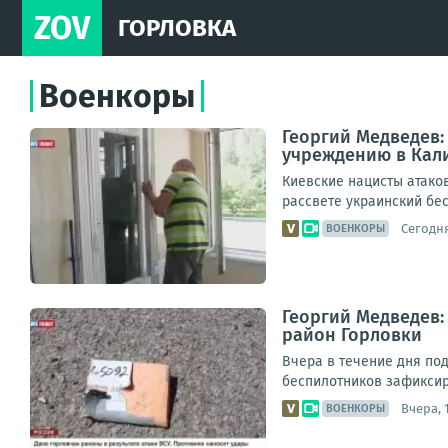
ZOV
ГОРЛОВКА
Военкоры
Георгий Медведев:
учреждению в Кал
Киевские нацисты атако
рассвете украинский бес
Сегодня
ВОЕНКОРЫ
Георгий Медведев:
район Горловки
Вчера в течение дня по
беспилотников зафиксир
Вчера, 
ВОЕНКОРЫ