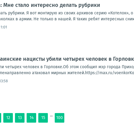
: Мне стало интересно делать рубрики
ать рубрики. Я вот монтирую из своих архивов серию «Котелок», о т
олках в армии. Не только в нашей. Я таких ребят интересных снима
11:01
аинские нацисты убили четырех человек в Горлов
ли четырех человек в Горловке.Об этом сообщил мэр города Прихо
еленаправленно атаковал мирных жителей.https://max.ru/voenkorK
13:58
...
12
13
14
15
100