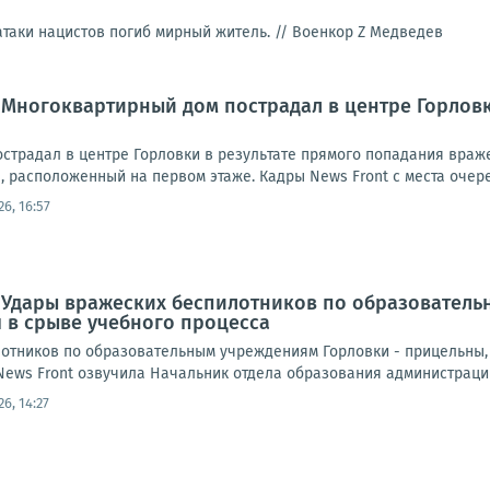
 атаки нацистов погиб мирный житель. //
Военкор Z Медведев
 Многоквартирный дом пострадал в центре Горлов
страдал в центре Горловки в результате прямого попадания враж
н, расположенный на первом этаже. Кадры News Front с места очеред
26, 16:57
 Удары вражеских беспилотников по образователь
 в срыве учебного процесса
отников по образовательным учреждениям Горловки - прицельны, 
ews Front озвучила Начальник отдела образования администрации 
26, 14:27