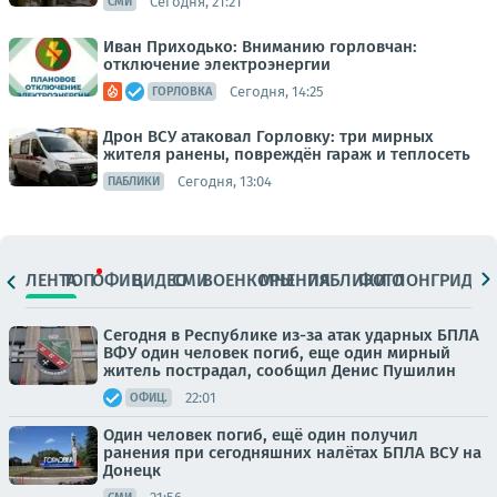
Сегодня, 21:21
СМИ
Иван Приходько: Вниманию горловчан:
отключение электроэнергии
Сегодня, 14:25
ГОРЛОВКА
Дрон ВСУ атаковал Горловку: три мирных
жителя ранены, повреждён гараж и теплосеть
Сегодня, 13:04
ПАБЛИКИ
ЛЕНТА
ТОП
ОФИЦ.
ВИДЕО
СМИ
ВОЕНКОРЫ
МНЕНИЯ
ПАБЛИКИ
ФОТО
ЛОНГРИДЫ
Сегодня в Республике из-за атак ударных БПЛА
ВФУ один человек погиб, еще один мирный
житель пострадал, сообщил Денис Пушилин
22:01
ОФИЦ.
Один человек погиб, ещё один получил
ранения при сегодняшних налётах БПЛА ВСУ на
Донецк