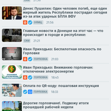
21:56
СМИ
Денис Пушилин: Один человек погиб, еще один
мирный житель Республики пострадал сегодня
из-за атак ударных БПЛА ВФУ
21:56
ОФИЦ.
Главные новости в Донецке на этот час — что
происходит в городе и республике:
21:21
СМИ
Иван Приходько: Беспилотная опасность по
Горловке
21:03
ГОРЛОВКА
Иван Приходько: Вниманию горловчан:
отключение электроэнергии
18:45
ГОРЛОВКА
Оплата по QR-коду: пошаговая инструкция
18:33
ГОРЛОВКА
Дорогие горловчане!. Подвожу итоги
прошедшей рабочей недели