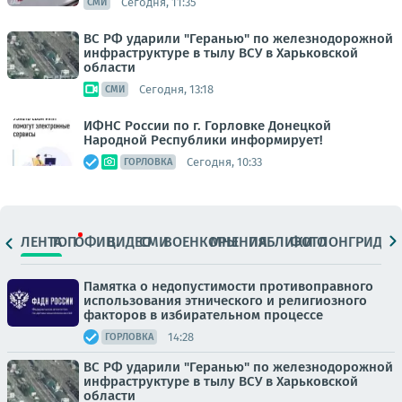
Сегодня, 11:35
СМИ
ВС РФ ударили "Геранью" по железнодорожной
инфраструктуре в тылу ВСУ в Харьковской
области
Сегодня, 13:18
СМИ
ИФНС России по г. Горловке Донецкой
Народной Республики информирует!
Сегодня, 10:33
ГОРЛОВКА
ЛЕНТА
ТОП
ОФИЦ.
ВИДЕО
СМИ
ВОЕНКОРЫ
МНЕНИЯ
ПАБЛИКИ
ФОТО
ЛОНГРИДЫ
Памятка о недопустимости противоправного
использования этнического и религиозного
факторов в избирательном процессе
14:28
ГОРЛОВКА
ВС РФ ударили "Геранью" по железнодорожной
инфраструктуре в тылу ВСУ в Харьковской
области