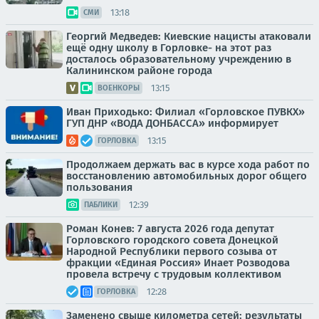
13:18
СМИ
Георгий Медведев: Киевские нацисты атаковали
ещё одну школу в Горловке- на этот раз
досталось образовательному учреждению в
Калининском районе города
13:15
ВОЕНКОРЫ
Иван Приходько: Филиал «Горловское ПУВКХ»
ГУП ДНР «ВОДА ДОНБАССА» информирует
13:15
ГОРЛОВКА
Продолжаем держать вас в курсе хода работ по
восстановлению автомобильных дорог общего
пользования
12:39
ПАБЛИКИ
Роман Конев: 7 августа 2026 года депутат
Горловского городского совета Донецкой
Народной Республики первого созыва от
фракции «Единая Россия» Инает Розводова
провела встречу с трудовым коллективом
12:28
ГОРЛОВКА
Заменено свыше километра сетей: результаты