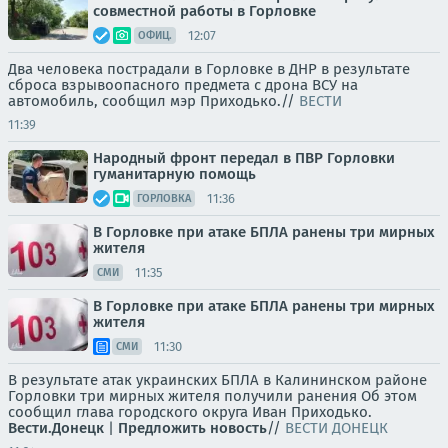
совместной работы в Горловке
12:07
ОФИЦ.
Два человека пострадали в Горловке в ДНР в результате
сброса взрывоопасного предмета с дрона ВСУ на
автомобиль, сообщил мэр Приходько.//
ВЕСТИ
11:39
Народный фронт передал в ПВР Горловки
гуманитарную помощь
11:36
ГОРЛОВКА
В Горловке при атаке БПЛА ранены три мирных
жителя
11:35
СМИ
В Горловке при атаке БПЛА ранены три мирных
жителя
11:30
СМИ
В результате атак украинских БПЛА в Калининском районе
Горловки три мирных жителя получили ранения Об этом
сообщил глава городского округа Иван Приходько.
Вести.Донецк
|
Предложить новость
//
ВЕСТИ ДОНЕЦК