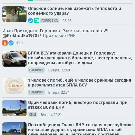
Опасное солнце: как избежать теплового и
солнечного удара?
08:28
ГОРЛОВКА
Иван Приходько: Горловка. Ракетная опасность!!!
@Prikhodko1970
//
Приходько РИК
07:02
БПЛА ВСУ атаковали Донецк и Горловку:
погибла женщина в больнице, шестеро ранены,
повреждены автобусы и дома
Вчера, 22:48
ПАБЛИКИ
1 человек погиб, ещё 6 человек ранены сегодня
в результате атак БПЛА ВСУ
Вчера, 22:34
ПАБЛИКИ
Один человек погиб, шестеро пострадали при
атаках ВСУ в ДНР
Вчера, 22:21
СМИ
По сообщению Главы ДНР, сегодня в республике
из-за атак ударных украинских БПЛА погиб
один человек, еще шесть мирных жителей