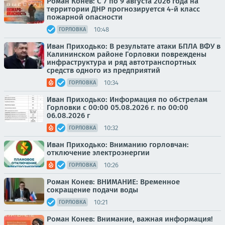
Роман Конев: С 7 по 9 августа 2026 года на
территории ДНР прогнозируется 4-й класс
пожарной опасности
10:48
ГОРЛОВКА
Иван Приходько: В результате атаки БПЛА ВФУ в
Калининском районе Горловки повреждены
инфраструктура и ряд автотранспортных
средств одного из предприятий
10:34
ГОРЛОВКА
Иван Приходько: Информация по обстрелам
Горловки с 00:00 05.08.2026 г. по 00:00
06.08.2026 г
10:32
ГОРЛОВКА
Иван Приходько: Вниманию горловчан:
отключение электроэнергии
10:26
ГОРЛОВКА
Роман Конев: ВНИМАНИЕ: Временное
сокращение подачи воды
10:21
ГОРЛОВКА
Роман Конев: Внимание, важная информация!