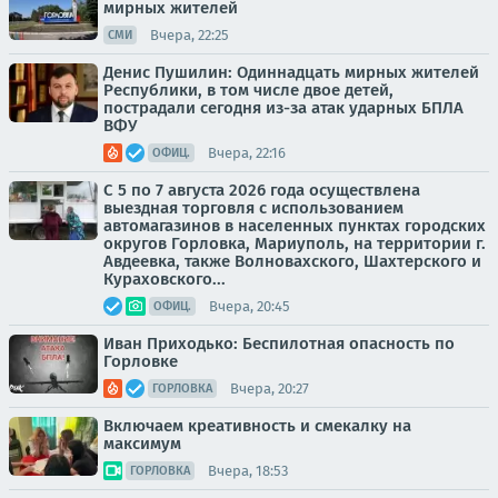
мирных жителей
Вчера, 22:25
СМИ
Денис Пушилин: Одиннадцать мирных жителей
Республики, в том числе двое детей,
пострадали сегодня из-за атак ударных БПЛА
ВФУ
Вчера, 22:16
ОФИЦ.
С 5 по 7 августа 2026 года осуществлена
выездная торговля с использованием
автомагазинов в населенных пунктах городских
округов Горловка, Мариуполь, на территории г.
Авдеевка, также Волновахского, Шахтерского и
Кураховского...
Вчера, 20:45
ОФИЦ.
Иван Приходько: Беспилотная опасность по
Горловке
Вчера, 20:27
ГОРЛОВКА
Включаем креативность и смекалку на
максимум
Вчера, 18:53
ГОРЛОВКА