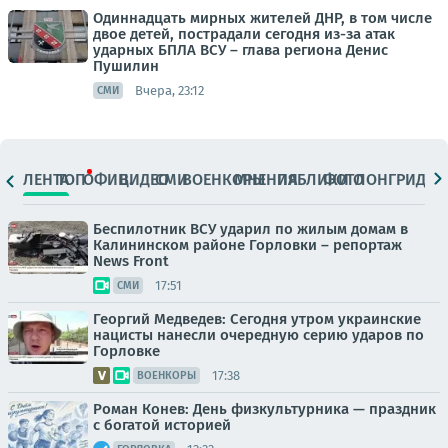
Одиннадцать мирных жителей ДНР, в том числе
двое детей, пострадали сегодня из-за атак
ударных БПЛА ВСУ – глава региона Денис
Пушилин
Вчера, 23:12
СМИ
ЛЕНТА
ТОП
ОФИЦ.
ВИДЕО
СМИ
ВОЕНКОРЫ
МНЕНИЯ
ПАБЛИКИ
ФОТО
ЛОНГРИДЫ
Беспилотник ВСУ ударил по жилым домам в
Калининском районе Горловки – репортаж
News Front
17:51
СМИ
Георгий Медведев: Сегодня утром украинские
нацисты нанесли очередную серию ударов по
Горловке
17:38
ВОЕНКОРЫ
Роман Конев: День физкультурника — праздник
с богатой историей