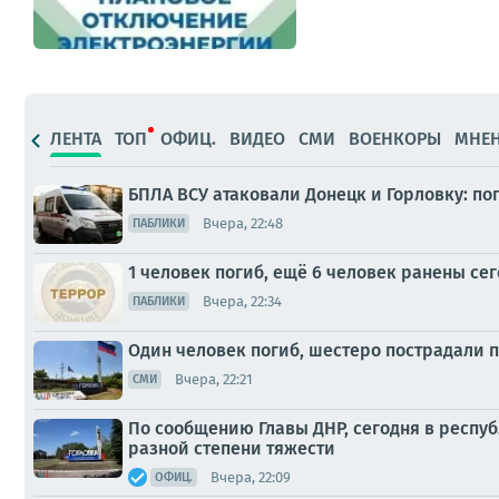
ЛЕНТА
ТОП
ОФИЦ.
ВИДЕО
СМИ
ВОЕНКОРЫ
МНЕ
БПЛА ВСУ атаковали Донецк и Горловку: п
Вчера, 22:48
ПАБЛИКИ
1 человек погиб, ещё 6 человек ранены сег
Вчера, 22:34
ПАБЛИКИ
Один человек погиб, шестеро пострадали п
Вчера, 22:21
СМИ
По сообщению Главы ДНР, сегодня в респу
разной степени тяжести
Вчера, 22:09
ОФИЦ.