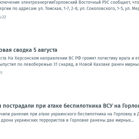
лючение электроэнергииГорловский Восточный РЭС сообщает, что в
ргии по адресам: ул. Томская, 1-7, 2-8, ул. Соколовского, 1-5, ул. Ме
4:22
овая сводка 5 августа
ста На Херсонском направлении ВС РФ громят логистику врага и ег
ыпустил по левобережью 31 снаряд, в Новой Каховке ранен мирный
21
 пострадали при атаке беспилотника ВСУ на Горло
или ранения при атаке украинского беспилотника на Горловку в Д
 дрона украинских террористов в Горловке ранены два мирных...