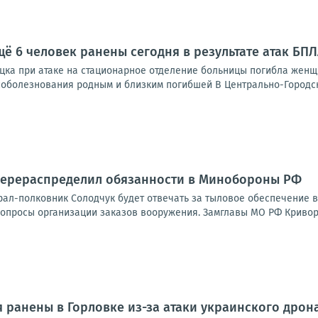
щё 6 человек ранены сегодня в результате атак БП
цка при атаке на стационарное отделение больницы погибла женщи
е соболезнования родным и близким погибшей В Центрально-Городс
перераспределил обязанности в Минобороны РФ
рал-полковник Солодчук будет отвечать за тыловое обеспечение 
вопросы организации заказов вооружения. Замглавы МО РФ Кривору
 ранены в Горловке из-за атаки украинского дрон