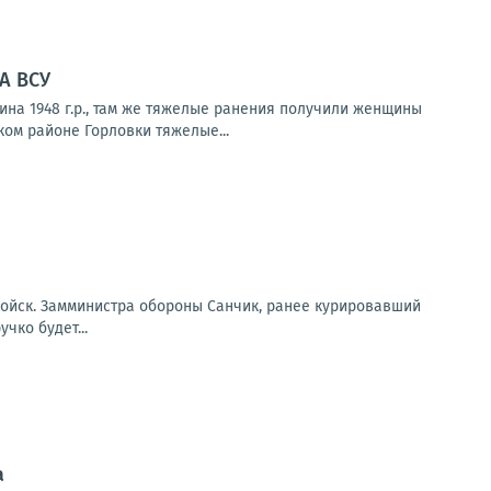
ЛА ВСУ
на 1948 г.р., там же тяжелые ранения получили женщины
ком районе Горловки тяжелые...
войск. Замминистра обороны Санчик, ранее курировавший
чко будет...
а