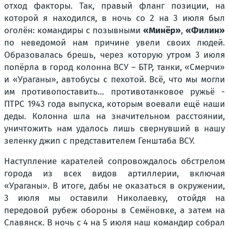
отход факторы. Так, правый фланг позиции, на
которой я находился, в ночь со 2 на 3 июля был
оголён: командиры с позывными
«Минёр»
,
«Филин»
по неведомой нам причине увели своих людей.
Образовалась брешь, через которую утром 3 июля
попёрла в город колонна ВСУ – БТР, танки, «Смерчи»
и «Ураганы», автобусы с пехотой. Всё, что мы могли
им противопоставить… противотанковое ружьё -
ПТРС 1943 года выпуска, которым воевали ещё наши
деды. Колонна шла на значительном расстоянии,
уничтожить нам удалось лишь свернувший в нашу
зеленку джип с представителем Генштаба ВСУ.
Наступление карателей сопровождалось обстрелом
города из всех видов артиллерии, включая
«Ураганы». В итоге, дабы не оказаться в окружении,
3 июля мы оставили Николаевку, отойдя на
передовой рубеж обороны в Семёновке, а затем на
Славянск. В ночь с 4 на 5 июля наш командир собрал