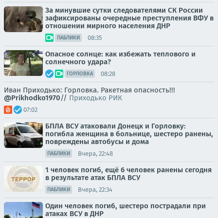
За минувшие сутки следователями СК России
зафиксированы очередные преступления ВФУ в
отношении мирного населения ДНР
08:35
ПАБЛИКИ
Опасное солнце: как избежать теплового и
солнечного удара?
08:28
ГОРЛОВКА
Иван Приходько: Горловка. Ракетная опасность!!!
@Prikhodko1970
//
Приходько РИК
07:02
БПЛА ВСУ атаковали Донецк и Горловку:
погибла женщина в больнице, шестеро ранены,
повреждены автобусы и дома
Вчера, 22:48
ПАБЛИКИ
1 человек погиб, ещё 6 человек ранены сегодня
в результате атак БПЛА ВСУ
Вчера, 22:34
ПАБЛИКИ
Один человек погиб, шестеро пострадали при
атаках ВСУ в ДНР