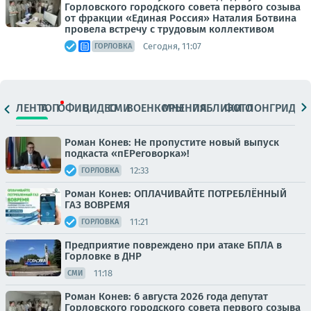
Горловского городского совета первого созыва
от фракции «Единая Россия» Наталия Ботвина
провела встречу с трудовым коллективом
Сегодня, 11:07
ГОРЛОВКА
ЛЕНТА
ТОП
ОФИЦ.
ВИДЕО
СМИ
ВОЕНКОРЫ
МНЕНИЯ
ПАБЛИКИ
ФОТО
ЛОНГРИДЫ
Роман Конев: Не пропустите новый выпуск
подкаста «пЕРеговорка»!
12:33
ГОРЛОВКА
Роман Конев: ОПЛАЧИВАЙТЕ ПОТРЕБЛЁННЫЙ
ГАЗ ВОВРЕМЯ
11:21
ГОРЛОВКА
Предприятие повреждено при атаке БПЛА в
Горловке в ДНР
11:18
СМИ
Роман Конев: 6 августа 2026 года депутат
Горловского городского совета первого созыва