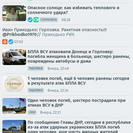
Опасное солнце: как избежать теплового и
солнечного удара?
08:28
ГОРЛОВКА
Иван Приходько: Горловка. Ракетная опасность!!!
@Prikhodko1970
//
Приходько РИК
07:02
БПЛА ВСУ атаковали Донецк и Горловку:
погибла женщина в больнице, шестеро ранены,
повреждены автобусы и дома
Вчера, 22:48
ПАБЛИКИ
1 человек погиб, ещё 6 человек ранены сегодня
в результате атак БПЛА ВСУ
Вчера, 22:34
ПАБЛИКИ
Один человек погиб, шестеро пострадали при
атаках ВСУ в ДНР
Вчера, 22:21
СМИ
По сообщению Главы ДНР, сегодня в республике
из-за атак ударных украинских БПЛА погиб
один человек, еще шесть мирных жителей