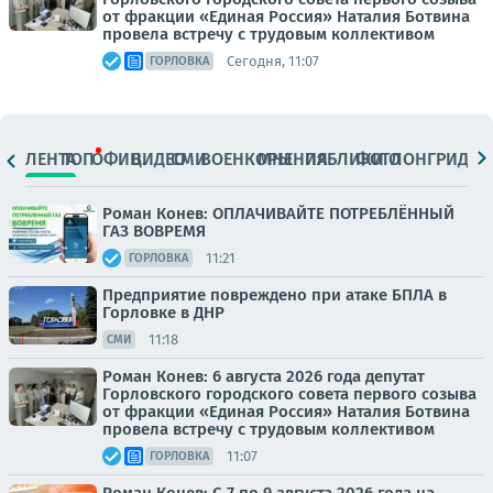
от фракции «Единая Россия» Наталия Ботвина
провела встречу с трудовым коллективом
Сегодня, 11:07
ГОРЛОВКА
ЛЕНТА
ТОП
ОФИЦ.
ВИДЕО
СМИ
ВОЕНКОРЫ
МНЕНИЯ
ПАБЛИКИ
ФОТО
ЛОНГРИДЫ
Роман Конев: ОПЛАЧИВАЙТЕ ПОТРЕБЛЁННЫЙ
ГАЗ ВОВРЕМЯ
11:21
ГОРЛОВКА
Предприятие повреждено при атаке БПЛА в
Горловке в ДНР
11:18
СМИ
Роман Конев: 6 августа 2026 года депутат
Горловского городского совета первого созыва
от фракции «Единая Россия» Наталия Ботвина
провела встречу с трудовым коллективом
11:07
ГОРЛОВКА