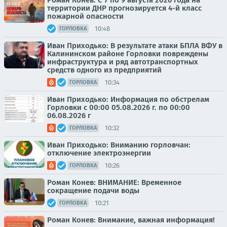
Роман Конев: С 7 по 9 августа 2026 года на
территории ДНР прогнозируется 4-й класс
пожарной опасности
10:48
ГОРЛОВКА
Иван Приходько: В результате атаки БПЛА ВФУ в
Калининском районе Горловки повреждены
инфраструктура и ряд автотранспортных
средств одного из предприятий
10:34
ГОРЛОВКА
Иван Приходько: Информация по обстрелам
Горловки с 00:00 05.08.2026 г. по 00:00
06.08.2026 г
10:32
ГОРЛОВКА
Иван Приходько: Вниманию горловчан:
отключение электроэнергии
10:26
ГОРЛОВКА
Роман Конев: ВНИМАНИЕ: Временное
сокращение подачи воды
10:21
ГОРЛОВКА
Роман Конев: Внимание, важная информация!