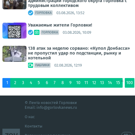
администрации городского округа Горловка с
трудовым коллективом
03.08.2026, 13:52
ГОРЛОВКА
Уважаемые жители Горловки!
03.08.2026, 10:09
ГОРЛОВКА
138 атак за неделю сорвано: «Купол Донбасса»
не пропустил удар по подстанции, рынку и
котельной
02.08.2026, 12:19
ПАБЛИКИ
...
1
2
3
4
5
6
7
8
9
10
11
12
13
14
15
100
© Лента новостей Горловки
Email:
info@gorlovkanews.ru
О нас
Контакты