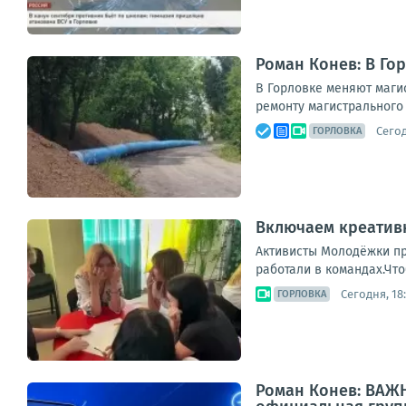
Роман Конев: В Го
В Горловке меняют маги
ремонту магистрального 
Сегод
ГОРЛОВКА
Включаем креативн
Активисты Молодёжки пр
работали в командах.Что
Сегодня, 18
ГОРЛОВКА
Роман Конев: ВАЖН