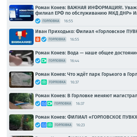
Роман Конев: ВАЖНАЯ ИНФОРМАЦИЯ!. Уважа
филиал ЕРФ по обслуживанию МКД ДНР» Име
16:55
ГОРЛОВКА
Иван Приходько: Филиал «Горловское ПУ
16:55
ГОРЛОВКА
Роман Конев: Вода — наше общее достояние
16:44
ГОРЛОВКА
Роман Конев: Что ждёт парк Горького в Гор
16:37
ГОРЛОВКА
Роман Конев: В Горловке меняют магистра
16:37
ГОРЛОВКА
Роман Конев: ФИЛИАЛ «ГОРЛОВСКОЕ ПУВКХ»
16:23
ГОРЛОВКА