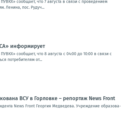
ВКХ» сообщает, что 7 августа в связи с проведением
 Ленина, пос. Рудуч...
ССА» информирует
Х» сообщает, что 8 августа с 04:00 до 10:00 в связи с
я потребителям от...
кована ВСУ в Горловке – репортаж News Front
н­ден­та News Front Геор­гия Мед­ве­де­ва. Учре­жде­ние обра­зо­ва­