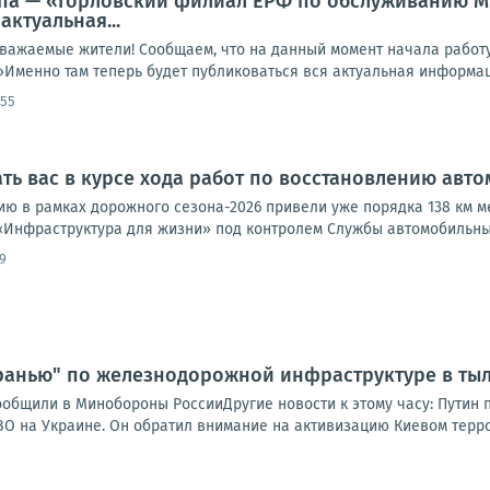
па — «Горловский филиал ЕРФ по обслуживанию МК
актуальная...
жаемые жители! Сообщаем, что на данный момент начала работу
менно там теперь будет публиковаться вся актуальная информаци
:55
ь вас в курсе хода работ по восстановлению авт
ию в рамках дорожного сезона-2026 привели уже порядка 138 км 
«Инфраструктура для жизни» под контролем Службы автомобильных 
9
ранью" по железнодорожной инфраструктуре в тыл
ообщили в Минобороны РоссииДругие новости к этому часу: Путин
ВО на Украине. Он обратил внимание на активизацию Киевом терро