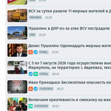
22:30
СМИ
ВСУ за сутки ранили 11 мирных жителей в ДН
22:30
ПАБЛИКИ
Пушилин: в ДНР из-за атак ВСУ пострадали
22:25
СМИ
Денис Пушилин: Одиннадцать мирных жителе
22:16
ОФИЦ.
С 5 по 7 августа 2026 года осуществлена в
Мариуполь, на территории г. Авдеевка, так
20:45
ОФИЦ.
Иван Приходько: Беспилотная опасность по
20:27
ГОРЛОВКА
Включаем креативность и смекалку на ма
18:53
ГОРЛОВКА