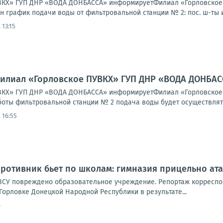
КХ» ГУП ДНР «ВОДА ДОНБАССА» информируетФилиал «Горловское ПУ
 график подачи воды от фильтровальной станции № 2: пос. ш-ты им.
 13:15
Филиал «Горловское ПУВКХ» ГУП ДНР «ВОДА ДОНБА
КХ» ГУП ДНР «ВОДА ДОНБАССА» информируетФилиал «Горловское ПУВК
оты фильтровальной станции № 2 подача воды будет осуществлятьс
 16:55
противник бьет по школам: гимназия прицельно ата
ВСУ повре­жде­но обра­зо­ва­тель­ное учре­жде­ние. Репор­таж кор­ре­спо
р­лов­ке Донец­кой Народ­ной Рес­пуб­ли­ки в резуль­та­те...
6