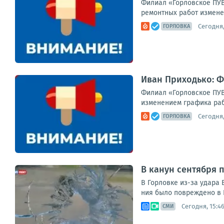
Филиал «Горловское ПУВ
ремонтных работ изменен
Сегодня,
ГОРЛОВКА
Иван Приходько: 
Филиал «Горловское ПУВ
изменением графика раб
Сегодня,
ГОРЛОВКА
В канун сентября 
В Гор­лов­ке из-за уда­ра 
ния было повре­жде­но в Го
Сегодня, 15:4
СМИ