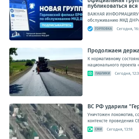
официальная груп
публиковаться вся 
ВАЖНАЯ ИНФОРМАЦИЯ!Ува
обслуживанию МКД ДНР»И
Сегодня, 16
ГОРЛОВКА
Продолжаем держат
К нормативному состоян
национального проекта 
Сегодня, 12:3
ПАБЛИКИ
ВС РФ ударили "Ге
Уничтожен локомотив, с
контексте проведения С
Сегодня, 13:18
СМИ