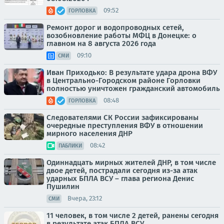
09:52
ГОРЛОВКА
Ремонт дорог и водопроводных сетей,
возобновление работы МФЦ в Донецке: о
главном на 8 августа 2026 года
09:10
СМИ
Иван Приходько: В результате удара дрона ВФУ
в Центрально-Городском районе Горловки
полностью уничтожен гражданский автомобиль
08:48
ГОРЛОВКА
Следователями СК России зафиксированы
очередные преступления ВФУ в отношении
мирного населения ДНР
08:42
ПАБЛИКИ
Одиннадцать мирных жителей ДНР, в том числе
двое детей, пострадали сегодня из-за атак
ударных БПЛА ВСУ – глава региона Денис
Пушилин
Вчера, 23:12
СМИ
11 человек, в том числе 2 детей, ранены сегодня
в результате атак БПЛА ВСУ