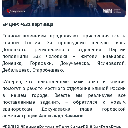
ЕР ДНР: +532 партийца
Единомышленники продолжают присоединяться к
Единой России. За прошедшую неделю ряды
Донецкого регионального отделения Партии
пополнили 532 человека – жители Енакиево,
Донецка, Горловки, Докучаевска, Ясиноватой,
Дебальцево, Старобешево.
«
Уверен, что накопленные вами опыт и знания
помогут в работе местного отделения Единой России
в нашем городе. Вместе мы реализуем все
поставленные задачи
», – обратился к новым
единороссам Докучаевска глава городской
администрации
Александр Качанов
.
#ЕРДНР #ЕдинаяРоссия #ПартбилетЕР #билЕтпаРтии