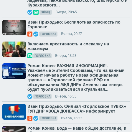
Авдеевка, также Волновахского, Шахтерского и
Кураховского...
Вчера, 20:45
ОФИЦ.
Иван Приходько: Беспилотная опасность по
Горловке
Вчера, 20:27
ГОРЛОВКА
Включаем креативность и смекалку на
максимум
Вчера, 18:53
ГОРЛОВКА
Роман Конев: ВАЖНАЯ ИНФОРМАЦИЯ!.
Уважаемые жители! Сообщаем, что на данный
момент начала работу новая официальная
группа — «Горловский филиал ЕРФ по
обслуживанию МКД ДНР» Именно там теперь
будет публиковаться вся актуальная...
Вчера, 16:55
ГОРЛОВКА
Иван Приходько: Филиал «Горловское ПУВКХ»
ГУП ДНР «ВОДА ДОНБАССА» информирует
Вчера, 16:55
ГОРЛОВКА
Роман Конев: Вода — наше общее достояние, и