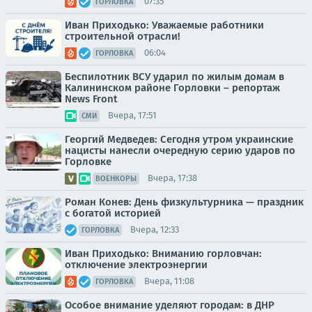
07:35
ГОРЛОВКА
Иван Приходько: Уважаемые работники
строительной отрасли!
06:04
ГОРЛОВКА
Беспилотник ВСУ ударил по жилым домам в
Калининском районе Горловки – репортаж
News Front
Вчера, 17:51
СМИ
Георгий Медведев: Сегодня утром украинские
нацисты нанесли очередную серию ударов по
Горловке
Вчера, 17:38
ВОЕНКОРЫ
Роман Конев: День физкультурника — праздник
с богатой историей
Вчера, 12:33
ГОРЛОВКА
Иван Приходько: Вниманию горловчан:
отключение электроэнергии
Вчера, 11:08
ГОРЛОВКА
Особое внимание уделяют городам: в ДНР