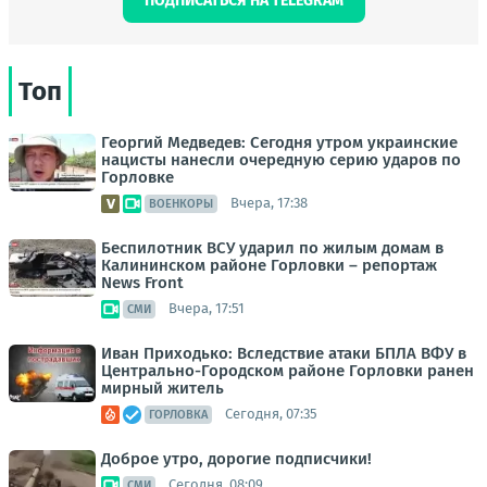
ПОДПИСАТЬСЯ НА TELEGRAM
Топ
Георгий Медведев: Сегодня утром украинские
нацисты нанесли очередную серию ударов по
Горловке
Вчера, 17:38
ВОЕНКОРЫ
Беспилотник ВСУ ударил по жилым домам в
Калининском районе Горловки – репортаж
News Front
Вчера, 17:51
СМИ
Иван Приходько: Вследствие атаки БПЛА ВФУ в
Центрально-Городском районе Горловки ранен
мирный житель
Сегодня, 07:35
ГОРЛОВКА
Доброе утро, дорогие подписчики!
Сегодня, 08:09
СМИ