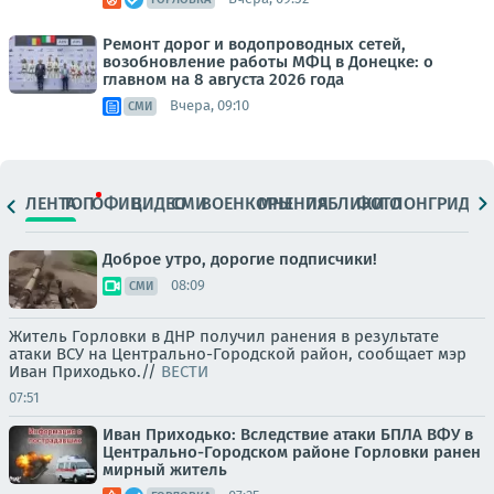
Ремонт дорог и водопроводных сетей,
возобновление работы МФЦ в Донецке: о
главном на 8 августа 2026 года
Вчера, 09:10
СМИ
ЛЕНТА
ТОП
ОФИЦ.
ВИДЕО
СМИ
ВОЕНКОРЫ
МНЕНИЯ
ПАБЛИКИ
ФОТО
ЛОНГРИДЫ
Доброе утро, дорогие подписчики!
08:09
СМИ
Житель Горловки в ДНР получил ранения в результате
атаки ВСУ на Центрально-Городской район, сообщает мэр
Иван Приходько.//
ВЕСТИ
07:51
Иван Приходько: Вследствие атаки БПЛА ВФУ в
Центрально-Городском районе Горловки ранен
мирный житель