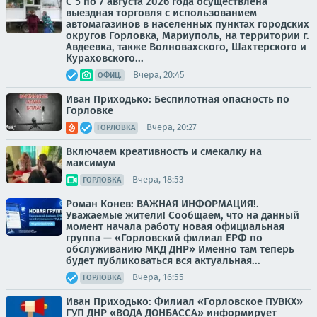
С 5 по 7 августа 2026 года осуществлена
выездная торговля с использованием
автомагазинов в населенных пунктах городских
округов Горловка, Мариуполь, на территории г.
Авдеевка, также Волновахского, Шахтерского и
Кураховского...
Вчера, 20:45
ОФИЦ.
Иван Приходько: Беспилотная опасность по
Горловке
Вчера, 20:27
ГОРЛОВКА
Включаем креативность и смекалку на
максимум
Вчера, 18:53
ГОРЛОВКА
Роман Конев: ВАЖНАЯ ИНФОРМАЦИЯ!.
Уважаемые жители! Сообщаем, что на данный
момент начала работу новая официальная
группа — «Горловский филиал ЕРФ по
обслуживанию МКД ДНР» Именно там теперь
будет публиковаться вся актуальная...
Вчера, 16:55
ГОРЛОВКА
Иван Приходько: Филиал «Горловское ПУВКХ»
ГУП ДНР «ВОДА ДОНБАССА» информирует