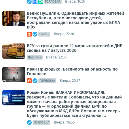
Вчера, 16:37
ГОРЛОВКА
Денис Пушилин: Одиннадцать мирных жителей
Республики, в том числе двое детей,
пострадали сегодня из-за атак ударных БПЛА
ВФУ
Вчера, 22:16
ОФИЦ.
ВСУ за сутки ранили 11 мирных жителей в ДНР -
сводка на 7 августа 2026
Вчера, 22:30
ПАБЛИКИ
Иван Приходько: Беспилотная опасность по
Горловке
Вчера, 20:27
ГОРЛОВКА
Роман Конев: ВАЖНАЯ ИНФОРМАЦИЯ!.
Уважаемые жители! Сообщаем, что на данный
момент начала работу новая официальная
группа — «Горловский филиал ЕРФ по
обслуживанию МКД ДНР» Именно там теперь
будет публиковаться вся актуальная...
Вчера, 16:55
ГОРЛОВКА