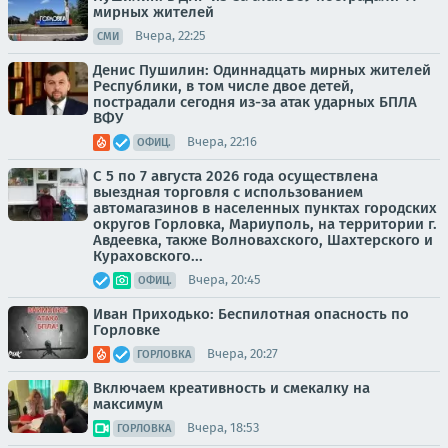
мирных жителей
Вчера, 22:25
СМИ
Денис Пушилин: Одиннадцать мирных жителей
Республики, в том числе двое детей,
пострадали сегодня из-за атак ударных БПЛА
ВФУ
Вчера, 22:16
ОФИЦ.
С 5 по 7 августа 2026 года осуществлена
выездная торговля с использованием
автомагазинов в населенных пунктах городских
округов Горловка, Мариуполь, на территории г.
Авдеевка, также Волновахского, Шахтерского и
Кураховского...
Вчера, 20:45
ОФИЦ.
Иван Приходько: Беспилотная опасность по
Горловке
Вчера, 20:27
ГОРЛОВКА
Включаем креативность и смекалку на
максимум
Вчера, 18:53
ГОРЛОВКА