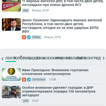
11 мирных жителей ДНР, в том числе двое детей,
пострадали при атаках дронов ВСУ
Вчера, 22:30
СМИ
Денис Пушилин: Одиннадцать мирных жителей
Республики, в том числе двое детей,
пострадали сегодня из-за атак ударных БПЛА
ВФУ
Вчера, 22:16
ОФИЦ.
ЛЕНТА
ТОП
ОФИЦ.
ВИДЕО
СМИ
ВОЕНКОРЫ
МНЕНИЯ
ПАБЛИКИ
ФОТО
ЛОНГРИДЫ
Иван Приходько: Вниманию горловчан:
отключение электроэнергии
11:08
ГОРЛОВКА
Особое внимание уделяют городам: в ДНР
отремонтировали порядка 138 километров
автодорог
10:07
СМИ