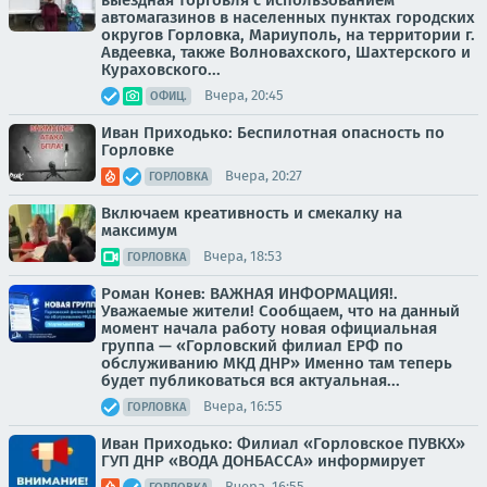
автомагазинов в населенных пунктах городских
округов Горловка, Мариуполь, на территории г.
Авдеевка, также Волновахского, Шахтерского и
Кураховского...
Вчера, 20:45
ОФИЦ.
Иван Приходько: Беспилотная опасность по
Горловке
Вчера, 20:27
ГОРЛОВКА
Включаем креативность и смекалку на
максимум
Вчера, 18:53
ГОРЛОВКА
Роман Конев: ВАЖНАЯ ИНФОРМАЦИЯ!.
Уважаемые жители! Сообщаем, что на данный
момент начала работу новая официальная
группа — «Горловский филиал ЕРФ по
обслуживанию МКД ДНР» Именно там теперь
будет публиковаться вся актуальная...
Вчера, 16:55
ГОРЛОВКА
Иван Приходько: Филиал «Горловское ПУВКХ»
ГУП ДНР «ВОДА ДОНБАССА» информирует
Вчера, 16:55