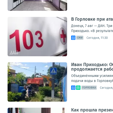
В Горловке при ат
Донецк, 7 авг — ДАН. Тр
Приходько. «В результат
Сегодня, 11:30
СМИ
Иван Приходько: О
продолжается раб
Объединёнными усилиями
подачи воды в ГорловкуН
Сегодня,
ГОРЛОВКА
Как прошла презен