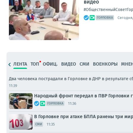
видео
#ОбщественныйСоветГо
Сегодня,
ГОРЛОВКА
ЛЕНТА
ТОП
ОФИЦ.
ВИДЕО
СМИ
ВОЕНКОРЫ
МНЕ
Два человека пострадали в Горловке в ДНР в результате 
11:39
Народный фронт передал в ПВР Горловки 
11:36
ГОРЛОВКА
В Горловке при атаке БПЛА ранены три ми
11:35
СМИ