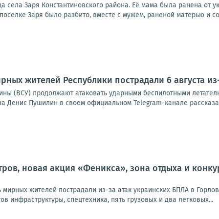
 села Заря Константиновского района. Её мама была ранена от ук
 поселке Заря было разбито, вместе с мужем, раненой матерью и со
рных жителей Республики пострадали 6 августа из
ины (ВСУ) продолжают атаковать ударными беспилотными летател
на Денис Пушилин в своем официальном Telegram-канале рассказал
тров, новая акция «Феникса», зона отдыха и конкур
 мирных жителей пострадали из-за атак украинских БПЛА в Горлов
в инфраструктуры, спецтехника, пять грузовых и два легковых...