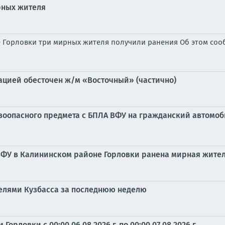
рных жителя
е Горловки три мирных жителя получили ранения Об этом сооб
уацией обесточен ж/м «Восточный» (частично)
ывоопасного предмета с БПЛА ВФУ на гражданский автомо
 ВФУ в Калининском районе Горловки ранена мирная жите
елями Кузбасса за последнюю неделю
рловки с 00:00 06.08.2026 г. по 00:00 07.08.2026 г