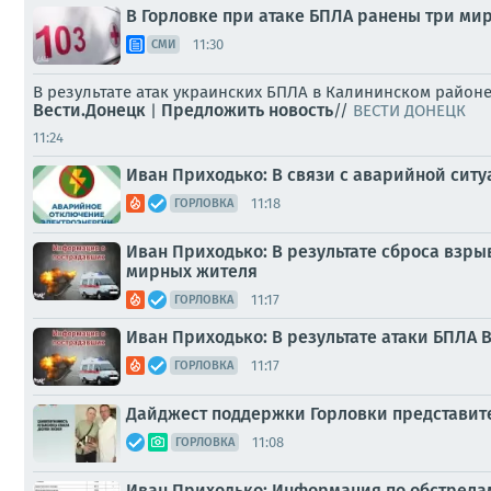
В Горловке при атаке БПЛА ранены три ми
11:30
СМИ
В результате атак украинских БПЛА в Калининском район
Вести.Донецк
Предложить новость
|
//
ВЕСТИ ДОНЕЦК
11:24
Иван Приходько: В связи с аварийной сит
11:18
ГОРЛОВКА
Иван Приходько: В результате сброса взр
мирных жителя
11:17
ГОРЛОВКА
Иван Приходько: В результате атаки БПЛА
11:17
ГОРЛОВКА
Дайджест поддержки Горловки представит
11:08
ГОРЛОВКА
Иван Приходько: Информация по обстрелам Го