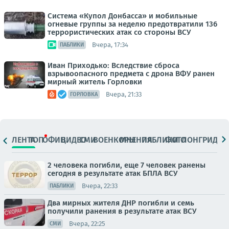
Система «Купол Донбасса» и мобильные
огневые группы за неделю предотвратили 136
террористических атак со стороны ВСУ
Вчера, 17:34
ПАБЛИКИ
Иван Приходько: Вследствие сброса
взрывоопасного предмета с дрона ВФУ ранен
мирный житель Горловки
Вчера, 21:33
ГОРЛОВКА
ЛЕНТА
ТОП
ОФИЦ.
ВИДЕО
СМИ
ВОЕНКОРЫ
МНЕНИЯ
ПАБЛИКИ
ФОТО
ЛОНГРИДЫ
2 человека погибли, еще 7 человек ранены
сегодня в результате атак БПЛА ВСУ
Вчера, 22:33
ПАБЛИКИ
Два мирных жителя ДНР погибли и семь
получили ранения в результате атак ВСУ
Вчера, 22:25
СМИ