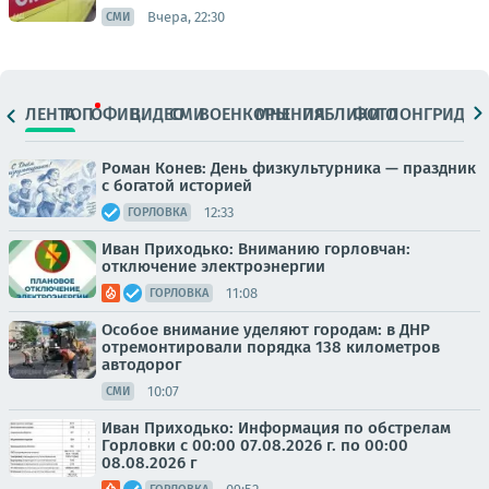
Вчера, 22:30
СМИ
ЛЕНТА
ТОП
ОФИЦ.
ВИДЕО
СМИ
ВОЕНКОРЫ
МНЕНИЯ
ПАБЛИКИ
ФОТО
ЛОНГРИДЫ
Роман Конев: День физкультурника — праздник
с богатой историей
12:33
ГОРЛОВКА
Иван Приходько: Вниманию горловчан:
отключение электроэнергии
11:08
ГОРЛОВКА
Особое внимание уделяют городам: в ДНР
отремонтировали порядка 138 километров
автодорог
10:07
СМИ
Иван Приходько: Информация по обстрелам
Горловки с 00:00 07.08.2026 г. по 00:00
08.08.2026 г