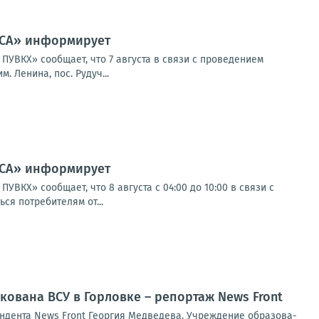
ССА» информирует
ВКХ» сообщает, что 7 августа в связи с проведением
 Ленина, пос. Рудуч...
ССА» информирует
Х» сообщает, что 8 августа с 04:00 до 10:00 в связи с
я потребителям от...
кована ВСУ в Горловке – репортаж News Front
н­ден­та News Front Геор­гия Мед­ве­де­ва. Учре­жде­ние обра­зо­ва­