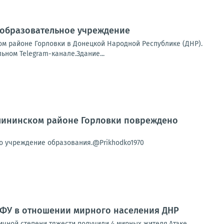
 образовательное учреждение
м районе Горловки в Донецкой Народной Республике (ДНР).
ном Telegram-канале.Здание...
алининском районе Горловки повреждено
о учреждение образования.@Prikhodko1970
ВФУ в отношении мирного населения ДНР
чной степени тяжести получили 4 мирных жителя.Атаке