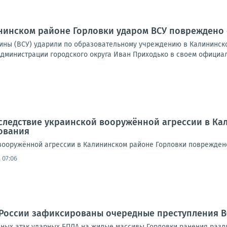
ининском районе Горловки ударом ВСУ повреждено
ны (ВСУ) ударили по образовательному учреждению в Калининско
Администрации городского округа Иван Приходько в своем официаль
Вследствие украинской вооружённой агрессии в К
ования
вооружённой агрессии в Калининском районе Горловки поврежден
 07:06
 России зафиксированы очередные преступления 
ных атак ударных БПЛА на жилые массивы Горловки ранения разли