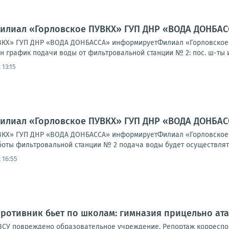
Филиал «Горловское ПУВКХ» ГУП ДНР «ВОДА ДОНБА
КХ» ГУП ДНР «ВОДА ДОНБАССА» информируетФилиал «Горловское ПУ
 график подачи воды от фильтровальной станции № 2: пос. ш-ты им.
 13:15
Филиал «Горловское ПУВКХ» ГУП ДНР «ВОДА ДОНБА
КХ» ГУП ДНР «ВОДА ДОНБАССА» информируетФилиал «Горловское ПУВК
оты фильтровальной станции № 2 подача воды будет осуществлятьс
 16:55
противник бьет по школам: гимназия прицельно ата
ВСУ повре­жде­но обра­зо­ва­тель­ное учре­жде­ние. Репор­таж кор­ре­спо