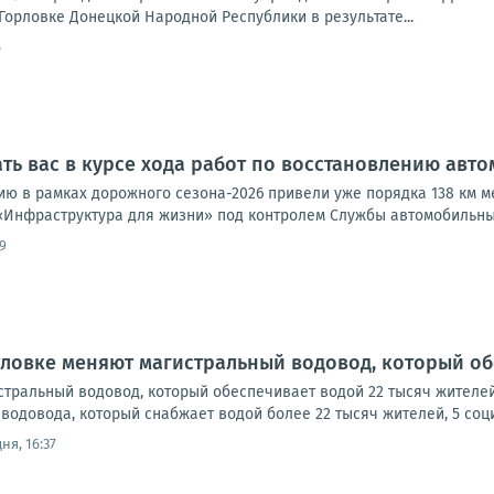
р­лов­ке Донец­кой Народ­ной Рес­пуб­ли­ки в резуль­та­те...
6
ь вас в курсе хода работ по восстановлению авт
ию в рамках дорожного сезона-2026 привели уже порядка 138 км 
«Инфраструктура для жизни» под контролем Службы автомобильных 
9
рловке меняют магистральный водовод, который об
стральный водовод, который обеспечивает водой 22 тысяч жителе
водовода, который снабжает водой более 22 тысяч жителей, 5 социа
ня, 16:37