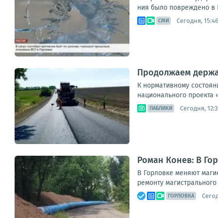
ния было повре­жде­но в Го
Сегодня, 15:4
СМИ
Продолжаем держат
К нормативному состоян
национального проекта 
Сегодня, 12:3
ПАБЛИКИ
Роман Конев: В Го
В Горловке меняют маги
ремонту магистрального 
Сегод
ГОРЛОВКА