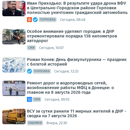
Иван Приходько: В результате удара дрона ВФУ
в Центрально-Городском районе Горловки
полностью уничтожен гражданский автомобиль
Сегодня, 08:48
ГОРЛОВКА
Особое внимание уделяют городам: в ДНР
отремонтировали порядка 138 километров
автодорог
Сегодня, 10:07
СМИ
Роман Конев: День физкультурника — праздник
с богатой историей
Сегодня, 12:33
ГОРЛОВКА
Ремонт дорог и водопроводных сетей,
возобновление работы МФЦ в Донецке: о
главном на 8 августа 2026 года
Сегодня, 09:10
СМИ
ВСУ за сутки ранили 11 мирных жителей в ДНР -
сводка на 7 августа 2026
Вчера, 22:30
ПАБЛИКИ