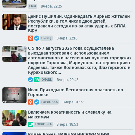
Вчера, 22:25
СМИ
Денис Пушилин: Одиннадцать мирных жителей
Республики, в том числе двое детей,
пострадали сегодня из-за атак ударных БПЛА
ВФУ
Вчера, 22:16
ОФИЦ.
С 5 по 7 августа 2026 года осуществлена
выездная торговля с использованием
автомагазинов в населенных пунктах городских
округов Горловка, Мариуполь, на территории г.
Авдеевка, также Волновахского, Шахтерского и
Кураховского...
Вчера, 20:45
ОФИЦ.
Иван Приходько: Беспилотная опасность по
Горловке
Вчера, 20:27
ГОРЛОВКА
Включаем креативность и смекалку на
максимум
Вчера, 18:53
ГОРЛОВКА
Роман Конев: ВАЖНАЯ ИНФОРМАЦИЯ!.