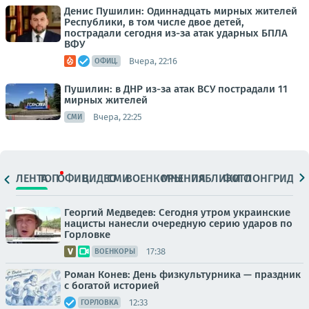
Денис Пушилин: Одиннадцать мирных жителей
Республики, в том числе двое детей,
пострадали сегодня из-за атак ударных БПЛА
ВФУ
Вчера, 22:16
ОФИЦ.
Пушилин: в ДНР из-за атак ВСУ пострадали 11
мирных жителей
Вчера, 22:25
СМИ
ЛЕНТА
ТОП
ОФИЦ.
ВИДЕО
СМИ
ВОЕНКОРЫ
МНЕНИЯ
ПАБЛИКИ
ФОТО
ЛОНГРИДЫ
Георгий Медведев: Сегодня утром украинские
нацисты нанесли очередную серию ударов по
Горловке
17:38
ВОЕНКОРЫ
Роман Конев: День физкультурника — праздник
с богатой историей
12:33
ГОРЛОВКА