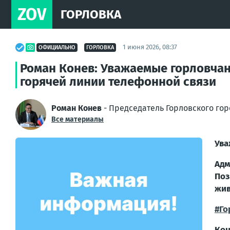
ZOV
ГОРЛОВКА
1 июня 2026, 08:37
ОФИЦИАЛЬНО
ГОРЛОВКА
Роман Конев: Уважаемые горловчан
горячей линии телефонной связи
Роман Конев
- Председатель Горловского гор
Все материалы
Ува
Адм
Поз
жив
#Го
Кон