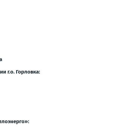
а
 г.о. Горловка:
плоэнерго»: