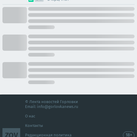
© Лента новостей Горловки
Email:
info@gorlovkanews.ru
О нас
Контакты
ZOV
18+
Редакционная политика