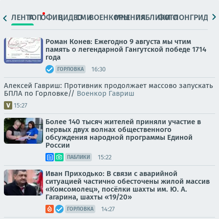
ЛЕНТА
ТОП
ОФИЦ.
ВИДЕО
СМИ
ВОЕНКОРЫ
МНЕНИЯ
ПАБЛИКИ
ФОТО
ЛОНГРИДЫ
Роман Конев: Ежегодно 9 августа мы чтим
память о легендарной Гангутской победе 1714
года
16:30
ГОРЛОВКА
Алексей Гавриш: Противник продолжает массово запускать
БПЛА по Горловке//
Военкор Гавриш
15:27
Более 140 тысяч жителей приняли участие в
первых двух волнах общественного
обсуждения народной программы Единой
России
15:22
ПАБЛИКИ
Иван Приходько: В связи с аварийной
ситуацией частично обесточены жилой массив
«Комсомолец», посёлки шахты им. Ю. А.
Гагарина, шахты «19/20»
14:27
ГОРЛОВКА