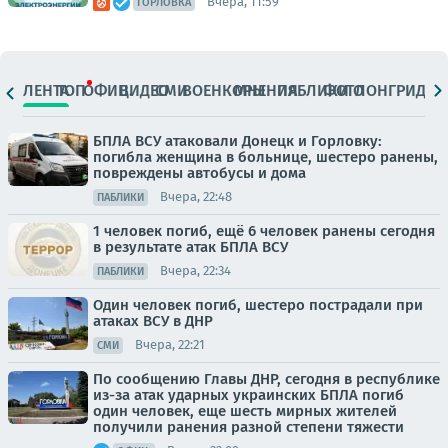
Вчера, 11:59
ГОРЛОВКА
ЛЕНТА
ТОП
ОФИЦ.
ВИДЕО
СМИ
ВОЕНКОРЫ
МНЕНИЯ
ПАБЛИКИ
ФОТО
ЛОНГРИДЫ
БПЛА ВСУ атаковали Донецк и Горловку:
погибла женщина в больнице, шестеро ранены,
повреждены автобусы и дома
Вчера, 22:48
ПАБЛИКИ
1 человек погиб, ещё 6 человек ранены сегодня
в результате атак БПЛА ВСУ
Вчера, 22:34
ПАБЛИКИ
Один человек погиб, шестеро пострадали при
атаках ВСУ в ДНР
Вчера, 22:21
СМИ
По сообщению Главы ДНР, сегодня в республике
из-за атак ударных украинских БПЛА погиб
один человек, еще шесть мирных жителей
получили ранения разной степени тяжести