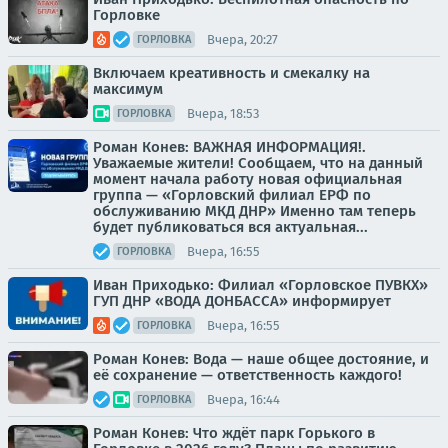
Горловке
Вчера, 20:27
ГОРЛОВКА
Включаем креативность и смекалку на
максимум
Вчера, 18:53
ГОРЛОВКА
Роман Конев: ВАЖНАЯ ИНФОРМАЦИЯ!.
Уважаемые жители! Сообщаем, что на данный
момент начала работу новая официальная
группа — «Горловский филиал ЕРФ по
обслуживанию МКД ДНР» Именно там теперь
будет публиковаться вся актуальная...
Вчера, 16:55
ГОРЛОВКА
Иван Приходько: Филиал «Горловское ПУВКХ»
ГУП ДНР «ВОДА ДОНБАССА» информирует
Вчера, 16:55
ГОРЛОВКА
Роман Конев: Вода — наше общее достояние, и
её сохранение — ответственность каждого!
Вчера, 16:44
ГОРЛОВКА
Роман Конев: Что ждёт парк Горького в