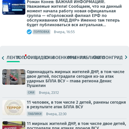
Роман Конев: ВАЖНАЯ ИНФОРМАЦИЯ!.
Уважаемые жители! Сообщаем, что на данный
момент начала работу новая официальная
группа — «Горловский филиал ЕРФ по
обслуживанию МКД ДНР» Именно там теперь
будет публиковаться вся актуальная...
Вчера, 16:55
ГОРЛОВКА
ЛЕНТА
ТОП
ОФИЦ.
ВИДЕО
СМИ
ВОЕНКОРЫ
МНЕНИЯ
ПАБЛИКИ
ФОТО
ЛОНГРИДЫ
Одиннадцать мирных жителей ДНР, в том числе
двое детей, пострадали сегодня из-за атак
ударных БПЛА ВСУ – глава региона Денис
Пушилин
Вчера, 23:12
СМИ
11 человек, в том числе 2 детей, ранены сегодня
в результате атак БПЛА ВСУ
Вчера, 22:30
ПАБЛИКИ
11 мирных жителей ДНР, в том числе двое детей,
пострадали при атаках дронов ВСУ