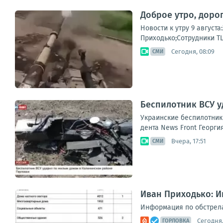
Доброе утро, доро
Новости к утру 9 август
Приходько;Сотрудники ТЦ
Сегодня, 08:09
СМИ
Беспилотник ВСУ у
Укра­ин­ские бес­пи­лот­ни
ден­та News Front Геор­гия
Вчера, 17:51
СМИ
Иван Приходько: Ин
Информация по обстрелам 
Сегодня,
ГОРЛОВКА