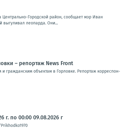
на Центрально-Городской район, сообщает мэр Иван
 выгуливал леопарда. Они...
овки – репортаж News Front
 и граж­дан­ским объ­ек­там в Гор­лов­ке. Репор­таж кор­ре­спон­
г. по 00:00 09.08.2026 г
/Prikhodko1970