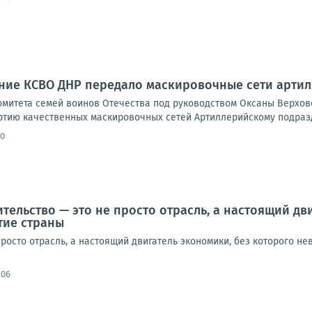
ние КСВО ДНР передало маскировочные сети артил
омитета семей воинов Отечества под руководством Оксаны Верхо
ртию качественных маскировочных сетей Артиллерийскому подразд
10
ительство — это не просто отрасль, а настоящий д
тие страны
просто отрасль, а настоящий двигатель экономики, без которого 
:06