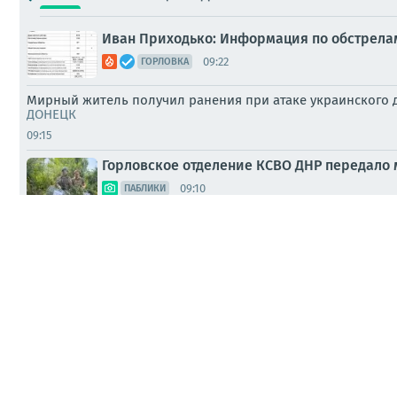
Иван Приходько: Информация по обстрелам Го
09:22
ГОРЛОВКА
Мирный житель получил ранения при атаке украинского д
ДОНЕЦК
09:15
Горловское отделение КСВО ДНР передало 
09:10
ПАБЛИКИ
Роман Конев: Строительство — это не прос
09:06
ГОРЛОВКА
Следователями СК России зафиксированы 
08:37
ПАБЛИКИ
Доброе утро, дорогие подписчики!
08:09
СМИ