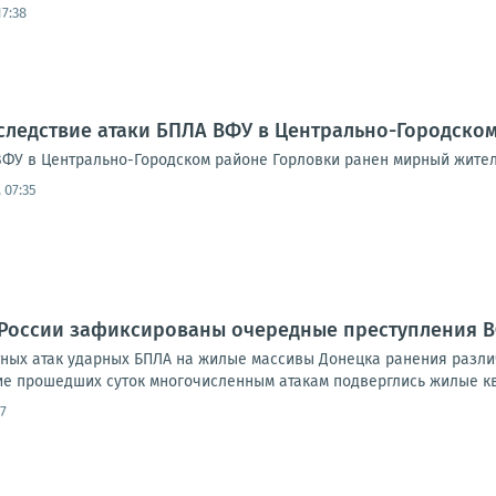
17:38
следствие атаки БПЛА ВФУ в Центрально-Городско
ВФУ в Центрально-Городском районе Горловки ранен мирный жител
 07:35
 России зафиксированы очередные преступления 
тных атак ударных БПЛА на жилые массивы Донецка ранения различ
ние прошедших суток многочисленным атакам подверглись жилые ква
7