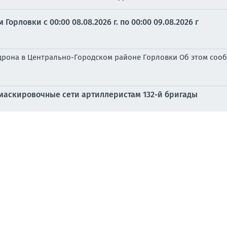
рловки с 00:00 08.08.2026 г. по 00:00 09.08.2026 г
рона в Центрально-Городском районе Горловки Об этом сооб
маскировочные сети артиллеристам 132-й бригады
то отрасль, а настоящий двигатель экономики, без которо
очередные преступления ВФУ в отношении мирного насе