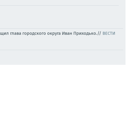
щил глава городского округа Иван Приходько.//
ВЕСТИ
го невозможно представить развитие страны
ления ДНР