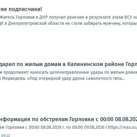
гие подписчики!
а:Житель Горловки в ДНР получил ранения в результате атаки ВСУ 
К в Днепропетровской области не стали забирать мужчину, который
дарил по жилым домам в Калининском районе Горл
­ки про­дол­жа­ют нано­сить целе­на­прав­лен­ные уда­ры по жилым домам
 Мед­ве­де­ва. «Под оче­ред­ной удар дро­на само­лет­но­го типа...
формация по обстрелам Горловки с 00:00 08.08.2026 
Горловки с 00:00 08.08.2026 г. по 00:00 09.08.2026 г.https://max.ru
 09:22