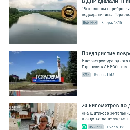
В ДНР сделали 11 
"Выполнены переброски 
водохранилища, Горловск
Вчера, 18:16
ПАБЛИКИ
Предприятие повре
Инфраструктура одного 
Горловки в ДНР.Об этом 
Вчера, 11:18
СМИ
20 километров по 
Яна Шитикова жительница
в саду. Когда их жилье в
Вчера, 19:11
ПАБЛИКИ