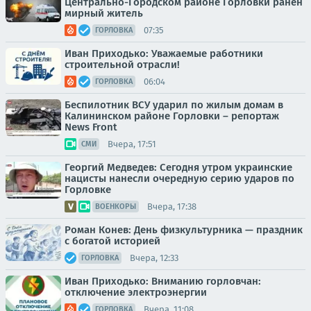
Центрально-Городском районе Горловки ранен
мирный житель
07:35
ГОРЛОВКА
Иван Приходько: Уважаемые работники
строительной отрасли!
06:04
ГОРЛОВКА
Беспилотник ВСУ ударил по жилым домам в
Калининском районе Горловки – репортаж
News Front
Вчера, 17:51
СМИ
Георгий Медведев: Сегодня утром украинские
нацисты нанесли очередную серию ударов по
Горловке
Вчера, 17:38
ВОЕНКОРЫ
Роман Конев: День физкультурника — праздник
с богатой историей
Вчера, 12:33
ГОРЛОВКА
Иван Приходько: Вниманию горловчан:
отключение электроэнергии
Вчера, 11:08
ГОРЛОВКА