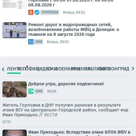
Горловки с 00:00 07.08.2026 г. по 00:00
08.08.2026 г
Вчера, 09:52
ГОРЛОВКА
Ремонт дорог и водопроводных сетей,
возобновление работы МФЦ в Донецке: о
главном на 8 августа 2026 года
Вчера, 09:10
СМИ
ЛЕНТА
ТОП
ОФИЦ.
ВИДЕО
СМИ
ВОЕНКОРЫ
МНЕНИЯ
ПАБЛИКИ
ФОТО
ЛОНГРИДЫ
Доброе утро, дорогие подписчики!
08:09
СМИ
Житель Горловки в ДНР получил ранения в результате
атаки ВСУ на Центрально-Городской район, сообщает мэр
Иван Приходько.//
ВЕСТИ
07:51
Иван Приходько: Вследствие атаки БПЛА ВФУ в