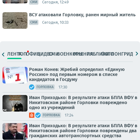
Сегодня, 12:49
СМИ
ВСУ атаковали Горловку, ранен мирный житель
Сегодня, 10:33
СМИ
ЛЕНТА
ТОП
ОФИЦ.
ВИДЕО
СМИ
ВОЕНКОРЫ
МНЕНИЯ
ПАБЛИКИ
ФОТО
ЛОНГРИДЫ
Роман Конев: Жребий определил «Единую
Россию» под первым номером в списке
кандидатов в Госдуму
17:30
ГОРЛОВКА
Иван Приходько: В результате атаки БПЛА ВФУ в
Никитовском районе Горловки повреждено
одно из учреждений
17:24
ГОРЛОВКА
Иван Приходько: В результате атаки БПЛА ВФУ в
Никитовском районе Горловки повреждены два
гражданских автотранспортных средства