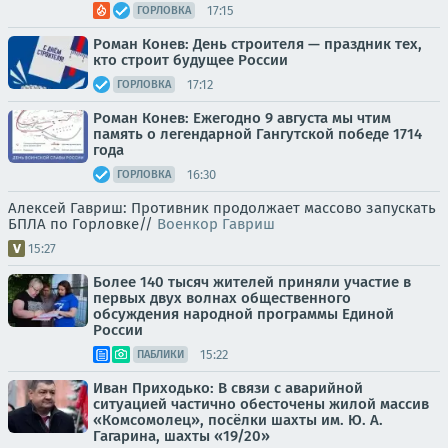
17:15
ГОРЛОВКА
Роман Конев: День строителя — праздник тех,
кто строит будущее России
17:12
ГОРЛОВКА
Роман Конев: Ежегодно 9 августа мы чтим
память о легендарной Гангутской победе 1714
года
16:30
ГОРЛОВКА
Алексей Гавриш: Противник продолжает массово запускать
БПЛА по Горловке//
Военкор Гавриш
15:27
Более 140 тысяч жителей приняли участие в
первых двух волнах общественного
обсуждения народной программы Единой
России
15:22
ПАБЛИКИ
Иван Приходько: В связи с аварийной
ситуацией частично обесточены жилой массив
«Комсомолец», посёлки шахты им. Ю. А.
Гагарина, шахты «19/20»