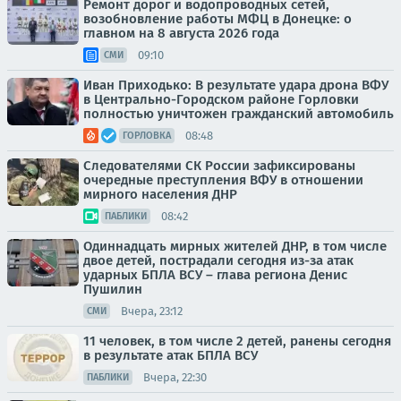
Ремонт дорог и водопроводных сетей,
возобновление работы МФЦ в Донецке: о
главном на 8 августа 2026 года
09:10
СМИ
Иван Приходько: В результате удара дрона ВФУ
в Центрально-Городском районе Горловки
полностью уничтожен гражданский автомобиль
08:48
ГОРЛОВКА
Следователями СК России зафиксированы
очередные преступления ВФУ в отношении
мирного населения ДНР
08:42
ПАБЛИКИ
Одиннадцать мирных жителей ДНР, в том числе
двое детей, пострадали сегодня из-за атак
ударных БПЛА ВСУ – глава региона Денис
Пушилин
Вчера, 23:12
СМИ
11 человек, в том числе 2 детей, ранены сегодня
в результате атак БПЛА ВСУ
Вчера, 22:30
ПАБЛИКИ