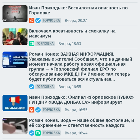
Иван Приходько: Беспилотная опасность по
Горловке
Вчера, 20:27
ГОРЛОВКА
Включаем креативность и смекалку на
максимум
Вчера, 18:53
ГОРЛОВКА
Роман Конев: ВАЖНАЯ ИНФОРМАЦИЯ!.
Уважаемые жители! Сообщаем, что на данный
момент начала работу новая официальная
группа — «Горловский филиал ЕРФ по
обслуживанию МКД ДНР» Именно там теперь
будет публиковаться вся актуальная...
Вчера, 16:55
ГОРЛОВКА
Иван Приходько: Филиал «Горловское ПУВКХ»
ГУП ДНР «ВОДА ДОНБАССА» информирует
Вчера, 16:55
ГОРЛОВКА
Роман Конев: Вода — наше общее достояние, и
её сохранение — ответственность каждого!
Вчера, 16:44
ГОРЛОВКА