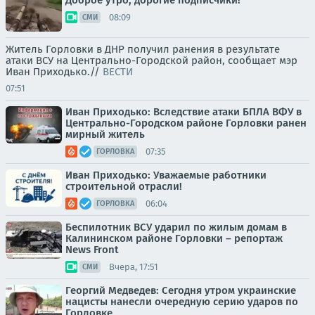
Доброе утро, дорогие подписчики!
08:09
СМИ
Житель Горловки в ДНР получил ранения в результате
атаки ВСУ на Центрально-Городской район, сообщает мэр
Иван Приходько.//
ВЕСТИ
07:51
Иван Приходько: Вследствие атаки БПЛА ВФУ в
Центрально-Городском районе Горловки ранен
мирный житель
07:35
ГОРЛОВКА
Иван Приходько: Уважаемые работники
строительной отрасли!
06:04
ГОРЛОВКА
Беспилотник ВСУ ударил по жилым домам в
Калининском районе Горловки – репортаж
News Front
Вчера, 17:51
СМИ
Георгий Медведев: Сегодня утром украинские
нацисты нанесли очередную серию ударов по
Горловке