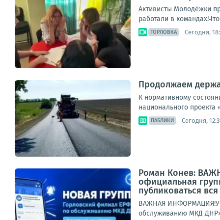
Активисты Молодёжки пр
работали в командах.Что
Сегодня, 18
ГОРЛОВКА
Продолжаем держат
К нормативному состоян
национального проекта 
Сегодня, 12:3
ПАБЛИКИ
Роман Конев: ВАЖН
официальная груп
публиковаться вся 
ВАЖНАЯ ИНФОРМАЦИЯ!Ува
обслуживанию МКД ДНР»И