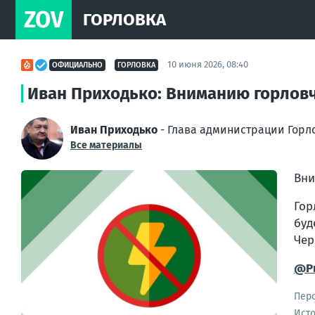
ZOV
ГОРЛОВКА
10 июня 2026, 08:40
ОФИЦИАЛЬНО
ГОРЛОВКА
Иван Приходько: Вниманию горловч
Иван Приходько
- Глава администрации Горл
Все материалы
Вни
Гор
буд
Чер
@Pr
Пер
Ист