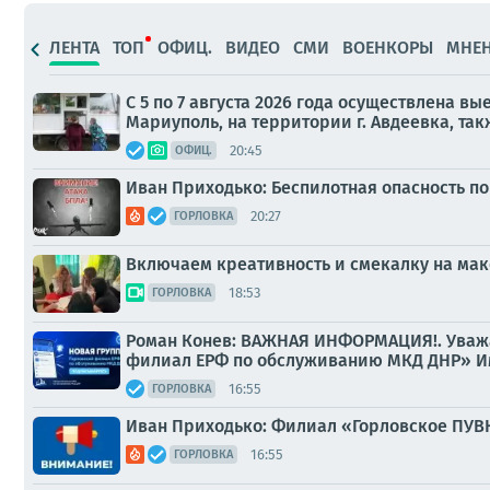
ЛЕНТА
ТОП
ОФИЦ.
ВИДЕО
СМИ
ВОЕНКОРЫ
МНЕ
С 5 по 7 августа 2026 года осуществлена в
Мариуполь, на территории г. Авдеевка, так
20:45
ОФИЦ.
Иван Приходько: Беспилотная опасность по
20:27
ГОРЛОВКА
Включаем креативность и смекалку на ма
18:53
ГОРЛОВКА
Роман Конев: ВАЖНАЯ ИНФОРМАЦИЯ!. Уважа
филиал ЕРФ по обслуживанию МКД ДНР» Име
16:55
ГОРЛОВКА
Иван Приходько: Филиал «Горловское ПУ
16:55
ГОРЛОВКА