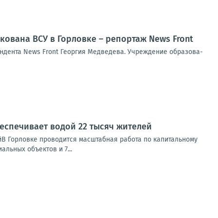
кована ВСУ в Горловке – репортаж News Front
н­ден­та News Front Геор­гия Мед­ве­де­ва. Учре­жде­ние обра­зо­ва­
еспечивает водой 22 тысяч жителей
йВ Горловке проводится масштабная работа по капитальному
льных объектов и 7...