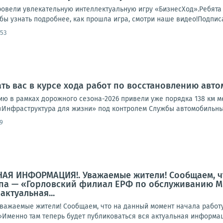
овели увлекательную интеллектуальную игру «БизнесХод».Ребята 
бы узнать подробнее, как прошла игра, смотри наше видео!Подписат
:53
ь вас в курсе хода работ по восстановлению авт
ию в рамках дорожного сезона-2026 привели уже порядка 138 км 
«Инфраструктура для жизни» под контролем Службы автомобильных 
9
АЯ ИНФОРМАЦИЯ!. Уважаемые жители! Сообщаем, ч
па — «Горловский филиал ЕРФ по обслуживанию МК
актуальная...
жаемые жители! Сообщаем, что на данный момент начала работу
менно там теперь будет публиковаться вся актуальная информаци