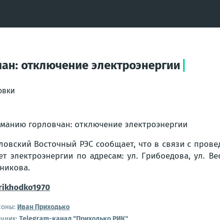
ан: отключение электроэнергии
овки
манию горловчан: отключение электроэнергии
ловский Восточный РЭС сообщает, что в связи с провед
ет электроэнергии по адресам: ул. Грибоедова, ул. Вес
никова.
ikhodko1970
соны:
Иван Приходько
очник:
Telegram-канал "Приходько РИК"