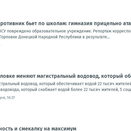
противник бьет по школам: гимназия прицельно ата
ВСУ повре­жде­но обра­зо­ва­тель­ное учре­жде­ние. Репор­таж кор­ре­спо
р­лов­ке Донец­кой Народ­ной Рес­пуб­ли­ки в резуль­та­те...
6
рловке меняют магистральный водовод, который об
стральный водовод, который обеспечивает водой 22 тысяч жителе
водовода, который снабжает водой более 22 тысяч жителей, 5 социа
ня, 16:37
ость и смекалку на максимум