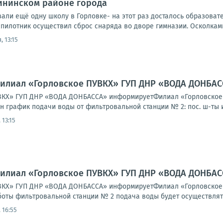
ининском районе города
вали ещё одну школу в Горловке- на этот раз досталось образов
пилотник осуществил сброс снаряда во дворе гимназии. Осколками 
, 13:15
Филиал «Горловское ПУВКХ» ГУП ДНР «ВОДА ДОНБА
КХ» ГУП ДНР «ВОДА ДОНБАССА» информируетФилиал «Горловское ПУ
 график подачи воды от фильтровальной станции № 2: пос. ш-ты им.
 13:15
Филиал «Горловское ПУВКХ» ГУП ДНР «ВОДА ДОНБА
КХ» ГУП ДНР «ВОДА ДОНБАССА» информируетФилиал «Горловское ПУВК
оты фильтровальной станции № 2 подача воды будет осуществлятьс
 16:55