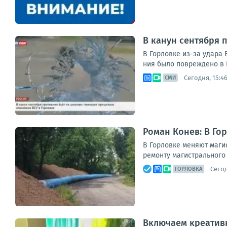
В канун сентября 
В Гор­лов­ке из-за уда­ра 
ния было повре­жде­но в Го
Сегодня, 15:4
СМИ
Роман Конев: В Го
В Горловке меняют маги
ремонту магистрального 
Сегод
ГОРЛОВКА
Включаем креативн