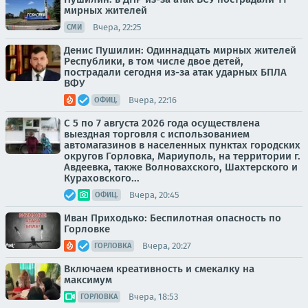
мирных жителей
Вчера, 22:25
СМИ
Денис Пушилин: Одиннадцать мирных жителей
Республики, в том числе двое детей,
пострадали сегодня из-за атак ударных БПЛА
ВФУ
Вчера, 22:16
ОФИЦ.
С 5 по 7 августа 2026 года осуществлена
выездная торговля с использованием
автомагазинов в населенных пунктах городских
округов Горловка, Мариуполь, на территории г.
Авдеевка, также Волновахского, Шахтерского и
Кураховского...
Вчера, 20:45
ОФИЦ.
Иван Приходько: Беспилотная опасность по
Горловке
Вчера, 20:27
ГОРЛОВКА
Включаем креативность и смекалку на
максимум
Вчера, 18:53
ГОРЛОВКА