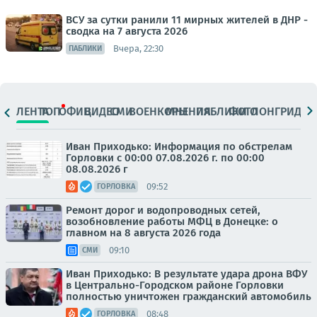
ВСУ за сутки ранили 11 мирных жителей в ДНР -
сводка на 7 августа 2026
Вчера, 22:30
ПАБЛИКИ
ЛЕНТА
ТОП
ОФИЦ.
ВИДЕО
СМИ
ВОЕНКОРЫ
МНЕНИЯ
ПАБЛИКИ
ФОТО
ЛОНГРИДЫ
Иван Приходько: Информация по обстрелам
Горловки с 00:00 07.08.2026 г. по 00:00
08.08.2026 г
09:52
ГОРЛОВКА
Ремонт дорог и водопроводных сетей,
возобновление работы МФЦ в Донецке: о
главном на 8 августа 2026 года
09:10
СМИ
Иван Приходько: В результате удара дрона ВФУ
в Центрально-Городском районе Горловки
полностью уничтожен гражданский автомобиль
08:48
ГОРЛОВКА