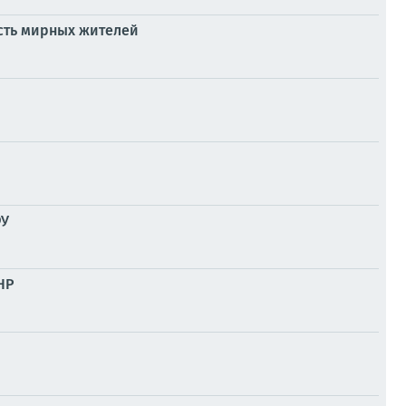
есть мирных жителей
ФУ
НР