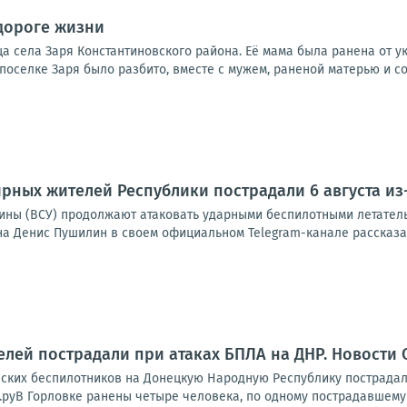
дороге жизни
 села Заря Константиновского района. Её мама была ранена от ук
 поселке Заря было разбито, вместе с мужем, раненой матерью и со
рных жителей Республики пострадали 6 августа из
ины (ВСУ) продолжают атаковать ударными беспилотными летател
на Денис Пушилин в своем официальном Telegram-канале рассказал
лей пострадали при атаках БПЛА на ДНР. Новости 
инских беспилотников на Донецкую Народную Республику пострадал
руВ Горловке ранены четыре человека, по одному пострадавшему —