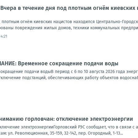
 Вчера в течение дня под плотным огнём киевских
д плотным огнём киевских нацистов находился Центрально-Городск
ованы повреждения жилых домов, техники коммунальных предприят
14:21
МАНИЕ: Временное сокращение подачи воды
кращение подачи водыВ период с 6 по 10 августа 2026 года энерг
тключение подстанций, обеспечивающих работу объектов водоснабж
Вниманию горловчан: отключение электроэнергии
ключение электроэнергииГорловский РЭС сообщает, что в связи с 
м: ул. Революционная, 35-159, 32-142, пер. Огородный, 1-13...