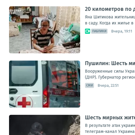
20 километров по 
Яна Шитикова жительница
в саду. Когда их жилье в
Вчера, 19:11
ПАБЛИКИ
Пушилин: Шесть ми
Вооруженные силы Укра
(ДНР). Губернатор регио
Вчера, 22:51
СМИ
Шесть мирных жите
В результате атак укра
телеграм-канал Украина.