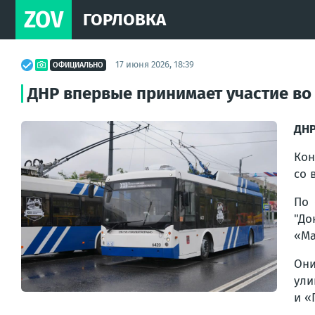
ZOV
ГОРЛОВКА
17 июня 2026, 18:39
ОФИЦИАЛЬНО
ДНР впервые принимает участие во
ДНР
Кон
со 
По 
"Д
«Ма
Они
ули
и «