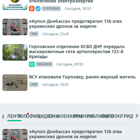
отключение электроэнергии
Сегодня, 10:53
ГОРЛОВКА
«Купол Донбасса» предотвратил 136 атак
украинских дронов за неделю
Сегодня, 12:49
СМИ
Горловское отделение КСВО ДНР передало
маскировочные сети артиллеристам 132-й
бригады
Сегодня, 09:10
ПАБЛИКИ
ВСУ атаковали Горловку, ранен мирный житель
Сегодня, 10:33
СМИ
ЛЕНТА
ТОП
ОФИЦ.
ВИДЕО
СМИ
ВОЕНКОРЫ
МНЕНИЯ
ПАБЛИКИ
ФОТО
ЛОНГРИДЫ
«Купол Донбасса» предотвратил 136 атак
украинских дронов за неделю