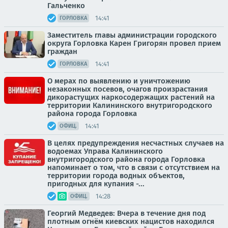
Гальченко
14:41
ГОРЛОВКА
Заместитель главы администрации городского
округа Горловка Карен Григорян провел прием
граждан
14:41
ГОРЛОВКА
О мерах по выявлению и уничтожению
незаконных посевов, очагов произрастания
дикорастущих наркосодержащих растений на
территории Калининского внутригородского
района города Горловка
14:41
ОФИЦ.
В целях предупреждения несчастных случаев на
водоемах Управа Калининского
внутригородского района города Горловка
напоминает о том, что в связи с отсутствием на
территории города водных объектов,
пригодных для купания -...
14:28
ОФИЦ.
Георгий Медведев: Вчера в течение дня под
плотным огнём киевских нацистов находился