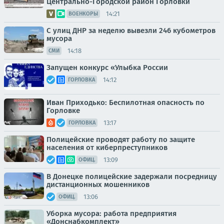
Центрально-Городской район Горловки
14:21
ВОЕНКОРЫ
С улиц ДНР за неделю вывезли 246 кубометров
мусора
14:18
СМИ
Запущен конкурс «Улыбка России
14:12
ГОРЛОВКА
Иван Приходько: Беспилотная опасность по
Горловке
13:17
ГОРЛОВКА
Полицейские проводят работу по защите
населения от киберпреступников
13:09
ОФИЦ.
В Донецке полицейские задержали посредницу
дистанционных мошенников
13:06
ОФИЦ.
Уборка мусора: работа предприятия
«Донснабкомплект»