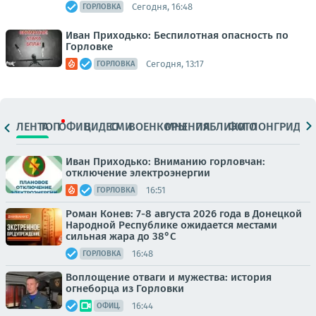
Сегодня, 16:48
ГОРЛОВКА
Иван Приходько: Беспилотная опасность по
Горловке
Сегодня, 13:17
ГОРЛОВКА
ЛЕНТА
ТОП
ОФИЦ.
ВИДЕО
СМИ
ВОЕНКОРЫ
МНЕНИЯ
ПАБЛИКИ
ФОТО
ЛОНГРИДЫ
Иван Приходько: Вниманию горловчан:
отключение электроэнергии
16:51
ГОРЛОВКА
Роман Конев: 7-8 августа 2026 года в Донецкой
Народной Республике ожидается местами
сильная жара до 38°С
16:48
ГОРЛОВКА
Воплощение отваги и мужества: история
огнеборца из Горловки
16:44
ОФИЦ.