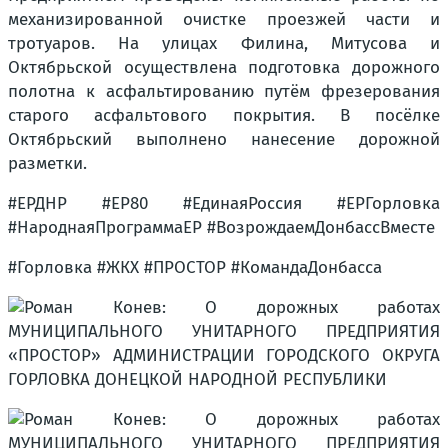
механизированной очистке проезжей части и
тротуаров. На улицах Филина, Митусова и
Октябрьской осуществлена подготовка дорожного
полотна к асфальтированию путём фрезерования
старого асфальтового покрытия. В посёлке
Октябрьский выполнено нанесение дорожной
разметки.
#ЕРДНР #ЕР80 #ЕдинаяРоссия #ЕРГорловка
#НароднаяПрограммаЕР #ВозрождаемДонбассВместе
#Горловка #ЖКХ #ПРОСТОР #КомандаДонбасса