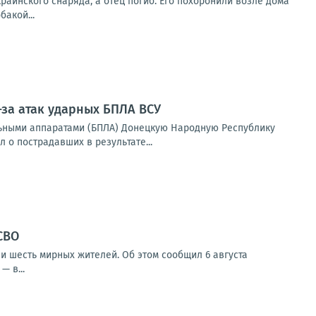
раинского снаряда, а отец погиб. Его похоронили возле дома
бакой...
-за атак ударных БПЛА ВСУ
ьными аппаратами (БПЛА) Донецкую Народную Республику
 о пострадавших в результате...
СВО
и шесть мирных жителей. Об этом сообщил 6 августа
 в...