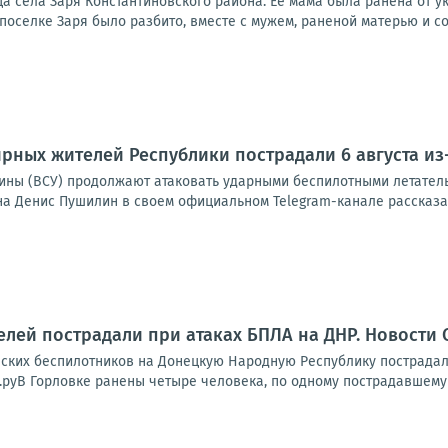
 села Заря Константиновского района. Её мама была ранена от ук
 поселке Заря было разбито, вместе с мужем, раненой матерью и со
рных жителей Республики пострадали 6 августа из
ины (ВСУ) продолжают атаковать ударными беспилотными летател
на Денис Пушилин в своем официальном Telegram-канале рассказал
лей пострадали при атаках БПЛА на ДНР. Новости 
инских беспилотников на Донецкую Народную Республику пострадал
руВ Горловке ранены четыре человека, по одному пострадавшему —