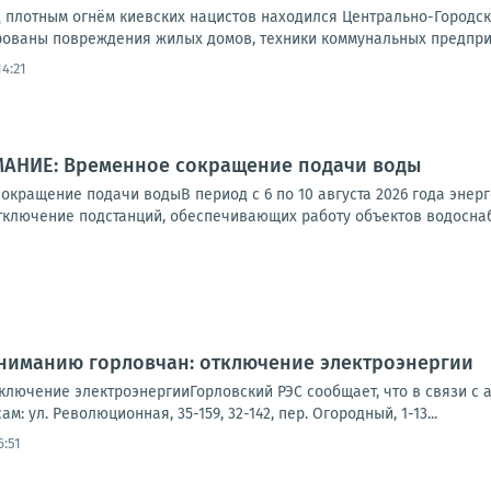
д плотным огнём киевских нацистов находился Центрально-Городск
ованы повреждения жилых домов, техники коммунальных предприят
14:21
МАНИЕ: Временное сокращение подачи воды
кращение подачи водыВ период с 6 по 10 августа 2026 года энерг
тключение подстанций, обеспечивающих работу объектов водоснабж
Вниманию горловчан: отключение электроэнергии
ключение электроэнергииГорловский РЭС сообщает, что в связи с 
м: ул. Революционная, 35-159, 32-142, пер. Огородный, 1-13...
6:51