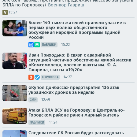
БПЛА по Горловке//
Военкор Гавриш
15:27
Более 140 тысяч жителей приняли участие в
первых двух волнах общественного
обсуждения народной программы Единой
России
15:22
ПАБЛИКИ
Иван Приходько: В связи с аварийной
ситуацией частично обесточены жилой массив
«Комсомолец», посёлки шахты им. Ю. А.
Гагарина, шахты «19/20»
14:27
ГОРЛОВКА
«Купол Донбасса» предотвратил 136 атак
украинских дронов за неделю
12:49
СМИ
Атака БПЛА ВСУ на Горловку: в Центрально-
Городском районе ранен мирный житель
11:24
ПАБЛИКИ
Следователи СК России будут расследовать