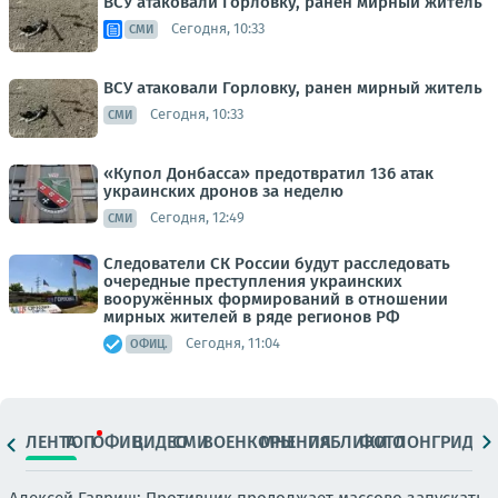
ВСУ атаковали Горловку, ранен мирный житель
Сегодня, 10:33
СМИ
ВСУ атаковали Горловку, ранен мирный житель
Сегодня, 10:33
СМИ
«Купол Донбасса» предотвратил 136 атак
украинских дронов за неделю
Сегодня, 12:49
СМИ
Следователи СК России будут расследовать
очередные преступления украинских
вооружённых формирований в отношении
мирных жителей в ряде регионов РФ
Сегодня, 11:04
ОФИЦ.
ЛЕНТА
ТОП
ОФИЦ.
ВИДЕО
СМИ
ВОЕНКОРЫ
МНЕНИЯ
ПАБЛИКИ
ФОТО
ЛОНГРИДЫ
Алексей Гавриш: Противник продолжает массово запускать