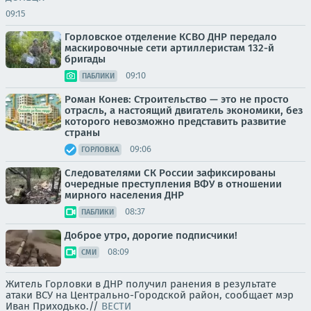
09:15
Горловское отделение КСВО ДНР передало
маскировочные сети артиллеристам 132-й
бригады
09:10
ПАБЛИКИ
Роман Конев: Строительство — это не просто
отрасль, а настоящий двигатель экономики, без
которого невозможно представить развитие
страны
09:06
ГОРЛОВКА
Следователями СК России зафиксированы
очередные преступления ВФУ в отношении
мирного населения ДНР
08:37
ПАБЛИКИ
Доброе утро, дорогие подписчики!
08:09
СМИ
Житель Горловки в ДНР получил ранения в результате
атаки ВСУ на Центрально-Городской район, сообщает мэр
Иван Приходько.//
ВЕСТИ