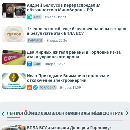
Андрей Белоусов перераспределил
обязанности в Минобороны РФ
Вчера, 15:29
СМИ
1 человек погиб, ещё 6 человек ранены сегодня
в результате атак БПЛА ВСУ
Вчера, 22:34
ПАБЛИКИ
Два мирных жителя ранены в Горловке из-за
атаки украинского дрона
Вчера, 12:27
СМИ
Иван Приходько: Вниманию горловчан:
отключение электроэнергии
Вчера, 11:59
ГОРЛОВКА
ЛЕНТА
ТОП
ОФИЦ.
ВИДЕО
СМИ
ВОЕНКОРЫ
МНЕНИЯ
ПАБЛИКИ
ФОТО
ЛОНГРИДЫ
БПЛА ВСУ атаковали Донецк и Горловку: