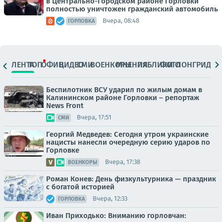
в Центрально-Городском районе Горловки
полностью уничтожен гражданский автомобиль
Вчера, 08:48
ГОРЛОВКА
ЛЕНТА
ТОП
ОФИЦ.
ВИДЕО
СМИ
ВОЕНКОРЫ
МНЕНИЯ
ПАБЛИКИ
ФОТО
ЛОНГРИДЫ
Беспилотник ВСУ ударил по жилым домам в
Калининском районе Горловки – репортаж
News Front
Вчера, 17:51
СМИ
Георгий Медведев: Сегодня утром украинские
нацисты нанесли очередную серию ударов по
Горловке
Вчера, 17:38
ВОЕНКОРЫ
Роман Конев: День физкультурника — праздник
с богатой историей
Вчера, 12:33
ГОРЛОВКА
Иван Приходько: Вниманию горловчан: