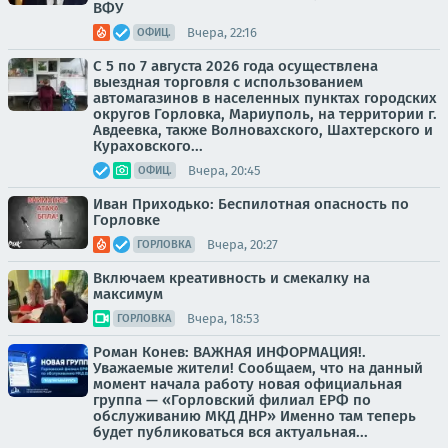
ВФУ
Вчера, 22:16
ОФИЦ.
С 5 по 7 августа 2026 года осуществлена
выездная торговля с использованием
автомагазинов в населенных пунктах городских
округов Горловка, Мариуполь, на территории г.
Авдеевка, также Волновахского, Шахтерского и
Кураховского...
Вчера, 20:45
ОФИЦ.
Иван Приходько: Беспилотная опасность по
Горловке
Вчера, 20:27
ГОРЛОВКА
Включаем креативность и смекалку на
максимум
Вчера, 18:53
ГОРЛОВКА
Роман Конев: ВАЖНАЯ ИНФОРМАЦИЯ!.
Уважаемые жители! Сообщаем, что на данный
момент начала работу новая официальная
группа — «Горловский филиал ЕРФ по
обслуживанию МКД ДНР» Именно там теперь
будет публиковаться вся актуальная...