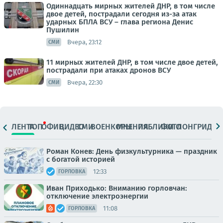
Одиннадцать мирных жителей ДНР, в том числе
двое детей, пострадали сегодня из-за атак
ударных БПЛА ВСУ – глава региона Денис
Пушилин
Вчера, 23:12
СМИ
11 мирных жителей ДНР, в том числе двое детей,
пострадали при атаках дронов ВСУ
Вчера, 22:30
СМИ
ЛЕНТА
ТОП
ОФИЦ.
ВИДЕО
СМИ
ВОЕНКОРЫ
МНЕНИЯ
ПАБЛИКИ
ФОТО
ЛОНГРИДЫ
Роман Конев: День физкультурника — праздник
с богатой историей
12:33
ГОРЛОВКА
Иван Приходько: Вниманию горловчан:
отключение электроэнергии
11:08
ГОРЛОВКА