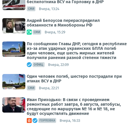
беспилотника ВСУ на Горловку в ДНР
Вчера, 13:24
СМИ
Андрей Белоусов перераспределил
обязанности в Минобороны РФ
Вчера, 15:29
СМИ
По сообщению Главы ДНР, сегодня в республике
из-за атак ударных украинских БПЛА погиб
один человек, еще шесть мирных жителей
получили ранения разной степени тяжести
Вчера, 22:09
ОФИЦ.
Один человек погиб, шестеро пострадали при
атаках ВСУ в ДНР
Вчера, 22:21
СМИ
Иван Приходько: В связи с проведением
ремонтных работ завтра, 6 августа, автобусы,
следующие по маршрутам № 16 и № 18, не
будут осуществлять движение
Вчера, 16:33
ГОРЛОВКА