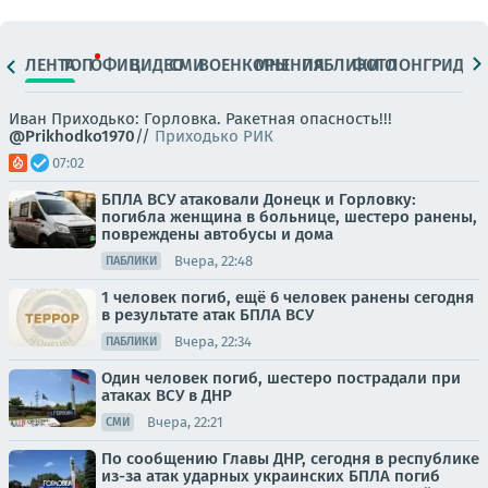
ЛЕНТА
ТОП
ОФИЦ.
ВИДЕО
СМИ
ВОЕНКОРЫ
МНЕНИЯ
ПАБЛИКИ
ФОТО
ЛОНГРИДЫ
Иван Приходько: Горловка. Ракетная опасность!!!
@Prikhodko1970
//
Приходько РИК
07:02
БПЛА ВСУ атаковали Донецк и Горловку:
погибла женщина в больнице, шестеро ранены,
повреждены автобусы и дома
Вчера, 22:48
ПАБЛИКИ
1 человек погиб, ещё 6 человек ранены сегодня
в результате атак БПЛА ВСУ
Вчера, 22:34
ПАБЛИКИ
Один человек погиб, шестеро пострадали при
атаках ВСУ в ДНР
Вчера, 22:21
СМИ
По сообщению Главы ДНР, сегодня в республике
из-за атак ударных украинских БПЛА погиб