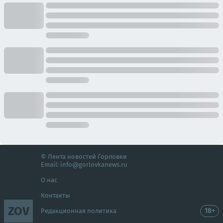
© Лента новостей Горловки
Email:
info@gorlovkanews.ru
О нас
Контакты
ZOV
18+
Редакционная политика