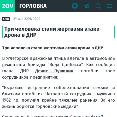
ZOV
ГОРЛОВКА
29 мая 2026, 00:10
СМИ
Три человека стали жертвами атаки
дрона в ДНР
Три человека стали жертвами атаки дрона в ДНР
В Углегорске вражеская птица влетела в автомобиль
ремонтной бригады "Вода Донбасса". Как сообщил
глава ДНР
Денис Пушилин
, погибли трое
сотрудников предприятия:
"Выражаю искренние соболезнования семьям и
близким погибших. Четвертый сотрудник - мужчина
1982 г.р. получил крайне тяжелые ранения. За его
жизнь борются горловские медики".
Сколько ещё "ударов возмездия" должно быть?