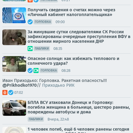
Получить сведения о счетах можно через
«Личный кабинет налогоплательщика»
09:00
ГОРЛОВКА
За минувшие сутки следователями СК России
зафиксированы очередные преступления ВФУ в
отношении мирного населения ДНР
08:35
ПАБЛИКИ
Опасное солнце: как избежать теплового и
солнечного удара?
08:28
ГОРЛОВКА
Иван Приходько: Горловка. Ракетная опасность!!!
@Prikhodko1970
//
Приходько РИК
07:02
БПЛА ВСУ атаковали Донецк и Горловку:
погибла женщина в больнице, шестеро ранены,
повреждены автобусы и дома
Вчера, 22:48
ПАБЛИКИ
1 человек погиб, ещё 6 человек ранены сегодня