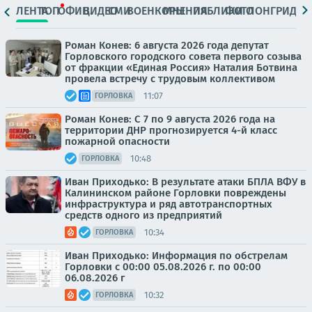
ЛЕНТА
ТОП
ОФИЦ.
ВИДЕО
СМИ
ВОЕНКОРЫ
МНЕНИЯ
ПАБЛИКИ
ФОТО
ЛОНГРИДЫ
Роман Конев: 6 августа 2026 года депутат
Горловского городского совета первого созыва
от фракции «Единая Россия» Наталия Ботвина
провела встречу с трудовым коллективом
11:07
ГОРЛОВКА
Роман Конев: С 7 по 9 августа 2026 года на
территории ДНР прогнозируется 4-й класс
пожарной опасности
10:48
ГОРЛОВКА
Иван Приходько: В результате атаки БПЛА ВФУ в
Калининском районе Горловки повреждены
инфраструктура и ряд автотранспортных
средств одного из предприятий
10:34
ГОРЛОВКА
Иван Приходько: Информация по обстрелам
Горловки с 00:00 05.08.2026 г. по 00:00
06.08.2026 г
10:32
ГОРЛОВКА