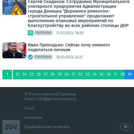
Сергей Скиданов: Сотрудники Муниципального
унитарного предприятия Администрации
города Донецка "Дорожное ремонтно-
строительное управление" продолжают
выполнение плановых мероприятий по
благоустройству во всех районах столицы ДНР
21.03.2023, 18:28
ГОРЛОВКА
Иван Приходько: Сейчас хочу немного
поделиться личным
18.03.2023, 22:21
ГОРЛОВКА
...
1
23
24
25
26
27
28
29
30
31
32
33
34
35
36
37
38
39
© Лента новостей Горловки
Email:
info@gorlovkanews.ru
О нас
Контакты
ZOV
18+
Редакционная политика