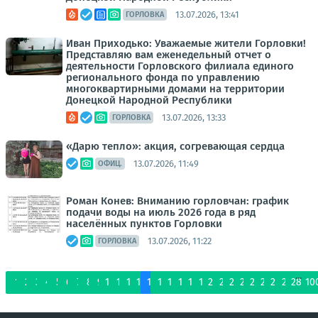
13.07.2026, 13:41
ГОРЛОВКА
Иван Приходько: Уважаемые жители Горловки!
Представляю вам еженедельный отчет о
деятельности Горловского филиала единого
регионального фонда по управлению
многоквартирными домами на территории
Донецкой Народной Республики
13.07.2026, 13:33
ГОРЛОВКА
«Дарю тепло»: акция, согревающая сердца
13.07.2026, 11:49
ОФИЦ.
Роман Конев: Вниманию горловчан: график
подачи воды на июль 2026 года в ряд
населённых пунктов Горловки
13.07.2026, 11:22
ГОРЛОВКА
...
1
2
3
4
5
6
7
8
9
10
11
12
13
14
15
16
17
18
19
20
21
22
23
24
25
26
27
28
10