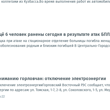
 коллегами из Кузбасса.Во время выполнения работ их автомобиль 
щё 6 человек ранены сегодня в результате атак БП
цка при атаке на стационарное отделение больницы погибла женщи
е соболезнования родным и близким погибшей В Центрально-Городс
Вниманию горловчан: отключение электроэнергии
лючение электроэнергииГорловский Восточный РЭС сообщает, что в
ргии по адресам: ул. Томская, 1-7, 2-8, ул. Соколовского, 1-5, ул. Ме
4:22