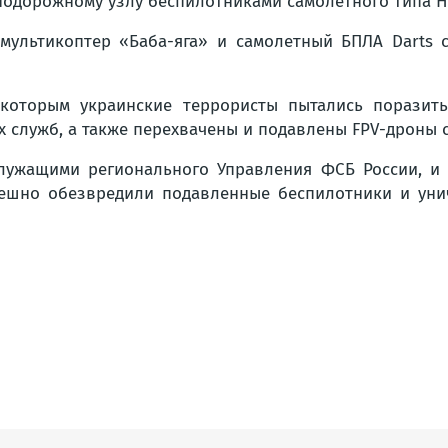
одорожному узлу беспилотниками самолетного типа H
мультикоптер «Баба-яга» и самолетный БПЛА Darts 
которым украинские террористы пытались поразить
 служб, а также перехвачены и подавлены FPV-дроны
служащими регионального Управления ФСБ России, и
пешно обезвредили подавленные беспилотники и ун