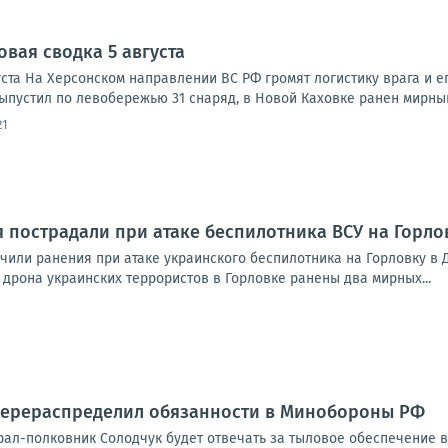
овая сводка 5 августа
ста На Херсонском направлении ВС РФ громят логистику врага и ег
ыпустил по левобережью 31 снаряд, в Новой Каховке ранен мирный
21
 пострадали при атаке беспилотника ВСУ на Горло
или ранения при атаке украинского беспилотника на Горловку в Д
 дрона украинских террористов в Горловке ранены два мирных...
перераспределил обязанности в Минобороны РФ
рал-полковник Солодчук будет отвечать за тыловое обеспечение 