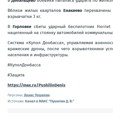
В
Дебальцево
боевики пытались ударить по железн
Вблизи жилых кварталов
Енакиево
перехвачены 
взрывчатки 3 кг.
В
Горловке
сбиты ударный беспилотник Hornet 
нацеленный на стоянку автомобилей коммунальных
Система «Купол Донбасса», управляемая военно
вражеские дроны, после чего взрывотехники ус
населения и инфраструктуры.
#КуполДонбасса
#Защита
https://max.ru/PushilinDenis
Персоны:
Денис Пушилин
Источник:
Канал в МАКС "Пушилин Д. В."