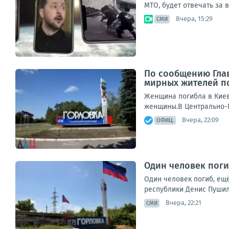
МТО, будет отвечать за 
Вчера, 15:29
СМИ
По сообщению Глав
мирных жителей п
Женщина погибла в Киев
женщины.В Центрально-Г
Вчера, 22:09
ОФИЦ.
Один человек поги
Один человек погиб, ещ
республики Денис Пушили
Вчера, 22:21
СМИ