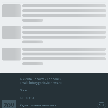
© Лента новостей Горловки
Email:
info@gorlovkanews.ru
О нас
Контакты
ZOV
18+
Редакционная политика