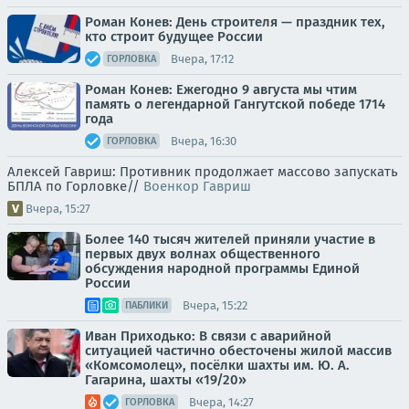
Роман Конев: День строителя — праздник тех,
кто строит будущее России
Вчера, 17:12
ГОРЛОВКА
Роман Конев: Ежегодно 9 августа мы чтим
память о легендарной Гангутской победе 1714
года
Вчера, 16:30
ГОРЛОВКА
Алексей Гавриш: Противник продолжает массово запускать
БПЛА по Горловке//
Военкор Гавриш
Вчера, 15:27
Более 140 тысяч жителей приняли участие в
первых двух волнах общественного
обсуждения народной программы Единой
России
Вчера, 15:22
ПАБЛИКИ
Иван Приходько: В связи с аварийной
ситуацией частично обесточены жилой массив
«Комсомолец», посёлки шахты им. Ю. А.
Гагарина, шахты «19/20»
Вчера, 14:27
ГОРЛОВКА