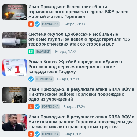
Иван Приходько: Вследствие сброса
взрывоопасного предмета с дрона ВФУ ранен
мирный житель Горловки
Вчера, 21:33
ГОРЛОВКА
Система «Купол Донбасса» и мобильные
огневые группы за неделю предотвратили 136
террористических атак со стороны ВСУ
Вчера, 17:34
ПАБЛИКИ
Роман Конев: Жребий определил «Единую
Россию» под первым номером в списке
кандидатов в Госдуму
Вчера, 17:30
ГОРЛОВКА
Иван Приходько: В результате атаки БПЛА ВФУ в
Никитовском районе Горловки повреждено
одно из учреждений
Вчера, 17:24
ГОРЛОВКА
Иван Приходько: В результате атаки БПЛА ВФУ в
Никитовском районе Горловки повреждены два
гражданских автотранспортных средства
Вчера, 17:15
ГОРЛОВКА