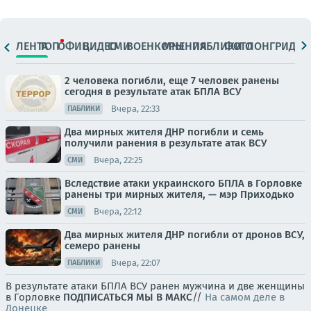
ЛЕНТА
ТОП
ОФИЦ.
ВИДЕО
СМИ
ВОЕНКОРЫ
МНЕНИЯ
ПАБЛИКИ
ФОТО
ЛОНГРИДЫ
2 человека погибли, еще 7 человек ранены
сегодня в результате атак БПЛА ВСУ
Вчера, 22:33
ПАБЛИКИ
Два мирных жителя ДНР погибли и семь
получили ранения в результате атак ВСУ
Вчера, 22:25
СМИ
Вследствие атаки украинского БПЛА в Горловке
ранены три мирных жителя, — мэр Приходько
Вчера, 22:12
СМИ
Два мирных жителя ДНР погибли от дронов ВСУ,
семеро ранены
Вчера, 22:07
ПАБЛИКИ
В результате атаки БПЛА ВСУ ранен мужчина и две женщины
в Горловке
ПОДПИСАТЬСЯ
МЫ В MAКС
//
На самом деле в
Донецке