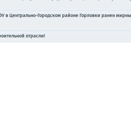
ФУ в Центрально-Городском районе Горловки ранен мирн
роительной отрасли!
 Калининском районе Горловки – репортаж News Front
кие нацисты нанесли очередную серию ударов по Горловк
дник с богатой историей
ключение электроэнергии