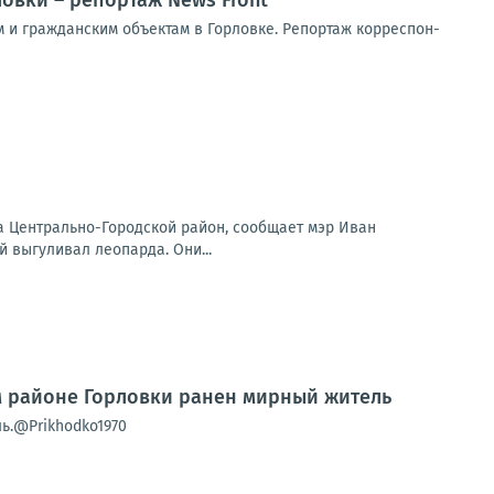
овки – репортаж News Front
 и граж­дан­ским объ­ек­там в Гор­лов­ке. Репор­таж кор­ре­спон­
на Центрально-Городской район, сообщает мэр Иван
 выгуливал леопарда. Они...
м районе Горловки ранен мирный житель
ь.@Prikhodko1970