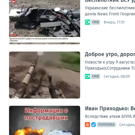
Беспилотник ВСУ у
Укра­ин­ские бес­пи­лот­ни
ден­та News Front Геор­гия
Вчера, 17:51
СМИ
Доброе утро, доро
Новости к утру 9 август
Приходько;Сотрудники ТЦ
Сегодня, 08:09
СМИ
Иван Приходько: В
Вследствие атаки БПЛА 
Сегодня,
ГОРЛОВКА