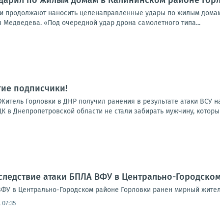
дарил по жилым домам в Калининском районе Горл
­ки про­дол­жа­ют нано­сить целе­на­прав­лен­ные уда­ры по жилым домам
 Мед­ве­де­ва. «Под оче­ред­ной удар дро­на само­лет­но­го типа...
гие подписчики!
а:Житель Горловки в ДНР получил ранения в результате атаки ВСУ 
К в Днепропетровской области не стали забирать мужчину, который
следствие атаки БПЛА ВФУ в Центрально-Городско
ВФУ в Центрально-Городском районе Горловки ранен мирный жител
 07:35