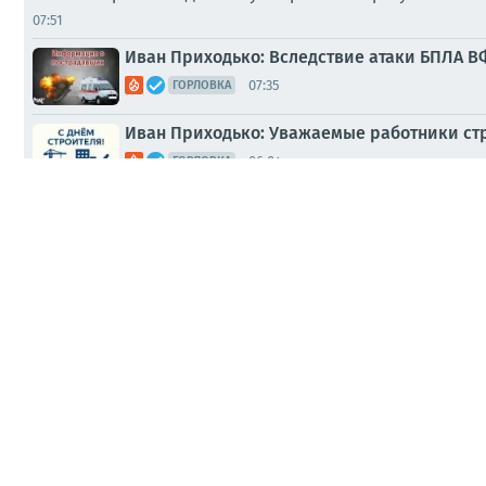
07:51
Иван Приходько: Вследствие атаки БПЛА В
07:35
ГОРЛОВКА
Иван Приходько: Уважаемые работники ст
06:04
ГОРЛОВКА
Беспилотник ВСУ ударил по жилым домам в
Вчера, 17:51
СМИ
Георгий Медведев: Сегодня утром украинс
Вчера, 17:38
ВОЕНКОРЫ
Роман Конев: День физкультурника — праз
Вчера, 12:33
ГОРЛОВКА
Иван Приходько: Вниманию горловчан: от
Вчера, 11:08
ГОРЛОВКА