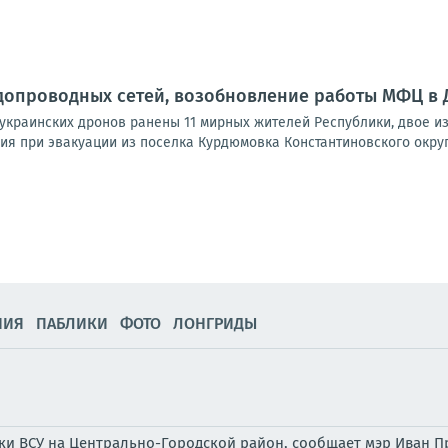
допроводных сетей, возобновление работы МФЦ в До
 украинских дронов ранены 11 мирных жителей Республики, двое и
я при эвакуации из поселка Курдюмовка Константиновского округа,
НИЯ
ПАБЛИКИ
ФОТО
ЛОНГРИДЫ
аки ВСУ на Центрально-Городской район, сообщает мэр Иван П