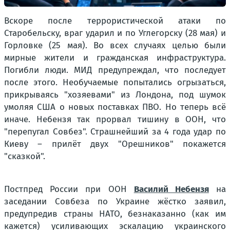
Вскоре после террористической атаки по
Старобельску, враг ударил и по Углегорску (28 мая) и
Горловке (25 мая). Во всех случаях целью были
мирные жители и гражданская инфраструктура.
Погибли люди. МИД предупреждал, что последует
после этого. Необучаемые попытались огрызаться,
прикрываясь "хозяевами" из Лондона, под шумок
умоляя США о новых поставках ПВО. Но теперь всё
иначе. Небензя так прорвал тишину в ООН, что
"перепугал Совбез". Страшнейший за 4 года удар по
Киеву – прилёт двух "Орешников" покажется
"сказкой".
Постпред России при ООН
Василий Небензя
на
заседании Совбеза по Украине жёстко заявил,
предупредив страны НАТО, безнаказанно (как им
кажется) усиливающих эскалацию украинского