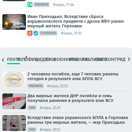
Вчера, 17:34
ПАБЛИКИ
Иван Приходько: Вследствие сброса
взрывоопасного предмета с дрона ВФУ ранен
мирный житель Горловки
Вчера, 21:33
ГОРЛОВКА
ЛЕНТА
ТОП
ОФИЦ.
ВИДЕО
СМИ
ВОЕНКОРЫ
МНЕНИЯ
ПАБЛИКИ
ФОТО
ЛОНГРИДЫ
2 человека погибли, еще 7 человек ранены
сегодня в результате атак БПЛА ВСУ
Вчера, 22:33
ПАБЛИКИ
Два мирных жителя ДНР погибли и семь
получили ранения в результате атак ВСУ
Вчера, 22:25
СМИ
Вследствие атаки украинского БПЛА в Горловке
ранены три мирных жителя, — мэр Приходько
Вчера, 22:12
СМИ