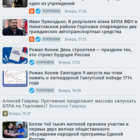
одно из учреждений
Вчера, 17:24
ГОРЛОВКА
Иван Приходько: В результате атаки БПЛА ВФУ в
Никитовском районе Горловки повреждены два
гражданских автотранспортных средства
Вчера, 17:15
ГОРЛОВКА
Роман Конев: День строителя — праздник тех,
кто строит будущее России
Вчера, 17:12
ГОРЛОВКА
Роман Конев: Ежегодно 9 августа мы чтим
память о легендарной Гангутской победе 1714
года
Вчера, 16:30
ГОРЛОВКА
Алексей Гавриш: Противник продолжает массово запускать
БПЛА по Горловке//
Военкор Гавриш
Вчера, 15:27
Более 140 тысяч жителей приняли участие в
первых двух волнах общественного
обсуждения народной программы Единой
России