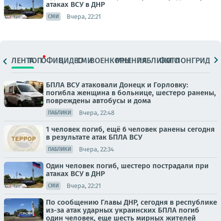
атаках ВСУ в ДНР
Вчера, 22:21
СМИ
ЛЕНТА
ТОП
ОФИЦ.
ВИДЕО
СМИ
ВОЕНКОРЫ
МНЕНИЯ
ПАБЛИКИ
ФОТО
ЛОНГРИДЫ
БПЛА ВСУ атаковали Донецк и Горловку:
погибла женщина в больнице, шестеро ранены,
повреждены автобусы и дома
Вчера, 22:48
ПАБЛИКИ
1 человек погиб, ещё 6 человек ранены сегодня
в результате атак БПЛА ВСУ
Вчера, 22:34
ПАБЛИКИ
Один человек погиб, шестеро пострадали при
атаках ВСУ в ДНР
Вчера, 22:21
СМИ
По сообщению Главы ДНР, сегодня в республике
из-за атак ударных украинских БПЛА погиб
один человек, еще шесть мирных жителей