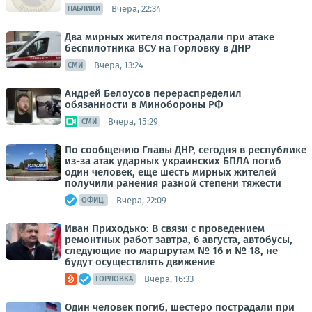
Вчера, 22:34
ПАБЛИКИ
Два мирных жителя пострадали при атаке
беспилотника ВСУ на Горловку в ДНР
Вчера, 13:24
СМИ
Андрей Белоусов перераспределил
обязанности в Минобороны РФ
Вчера, 15:29
СМИ
По сообщению Главы ДНР, сегодня в республике
из-за атак ударных украинских БПЛА погиб
один человек, еще шесть мирных жителей
получили ранения разной степени тяжести
Вчера, 22:09
ОФИЦ.
Иван Приходько: В связи с проведением
ремонтных работ завтра, 6 августа, автобусы,
следующие по маршрутам № 16 и № 18, не
будут осуществлять движение
Вчера, 16:33
ГОРЛОВКА
Один человек погиб, шестеро пострадали при